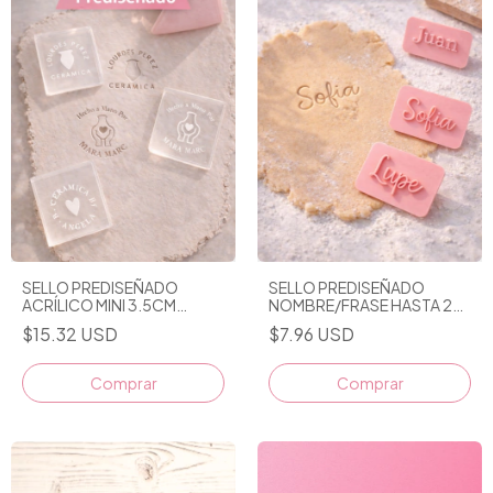
SELLO PREDISEÑADO
SELLO PREDISEÑADO
ACRÍLICO MINI 3.5CM
NOMBRE/FRASE HASTA 2
NOMBRE/PALABRA
PALABRAS
$15.32 USD
$7.96 USD
PERSONALIZABLE
Comprar
Comprar