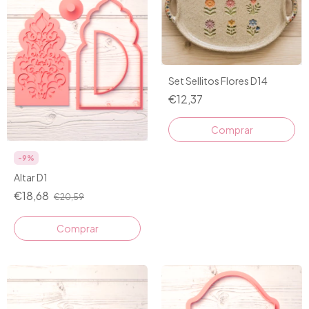
Set Sellitos Flores D14
€12,37
-
9
%
Altar D1
€18,68
€20,59