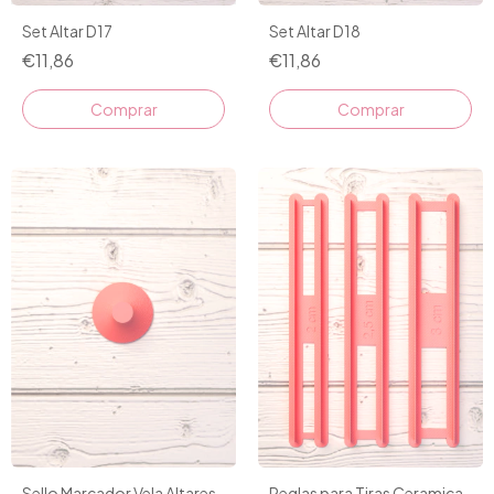
Set Altar D17
Set Altar D18
€11,86
€11,86
Comprar
Comprar
Sello Marcador Vela Altares
Reglas para Tiras Ceramica