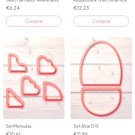
€6,24
€12,23
Comprar
Set Mensulas
Set Altar D15
€10,61
€11,86