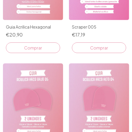
Guia Acrilica Hexagonal
Scraper 005
€20,90
€17,19
Comprar