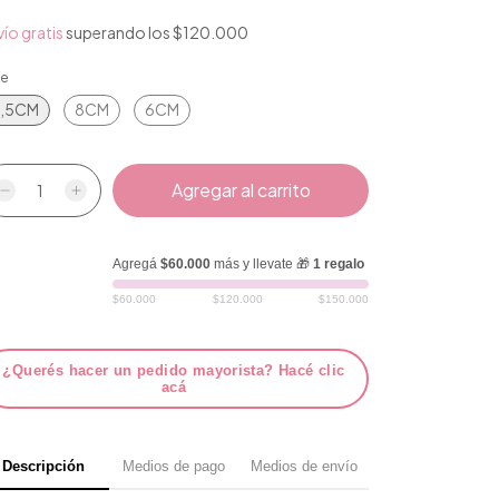
ío gratis
superando los
$120.000
le
,5CM
8CM
6CM
Agregá
$60.000
más y llevate 🎁
1 regalo
$60.000
$120.000
$150.000
¿Querés hacer un pedido mayorista? Hacé clic
acá
Descripción
Medios de pago
Medios de envío