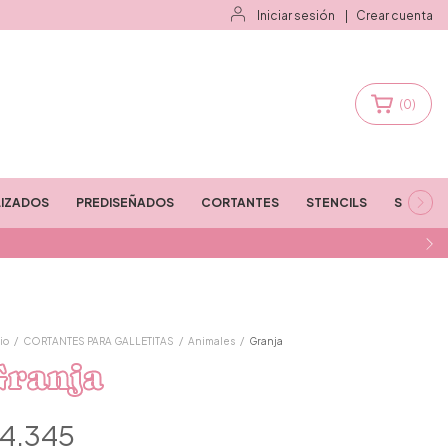
Iniciar sesión
|
Crear cuenta
(
0
)
IZADOS
PREDISEÑADOS
CORTANTES
STENCILS
STAMPS
io
/
CORTANTES PARA GALLETITAS
/
Animales
/
Granja
Granja
4.345