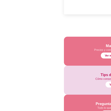
Ma
Precios y con
Ver 
Tips 
Cómo conser
V
Pregunta
Todo lo qu