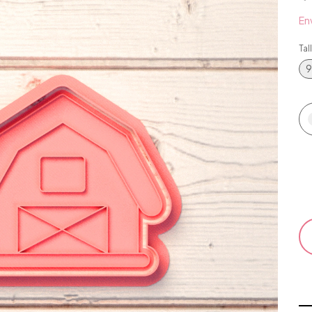
Env
Tal
9