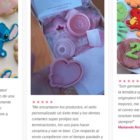
★★★★★
"Son geniale
tes!
la temática 
o de una
originales! H
★★★★★
amente
mejores, me
"Me encantaron los productos, el sello
r
el correo me
personalizado un éxito total y los demas
pre a
resolver todo
cortantes super prolijas sus
siempre!"
terminaciones, los uso para hacer
Marianela Ru
ceramica y van re bien. Con respecto al
envio cumplieron con el tiempo pautado y