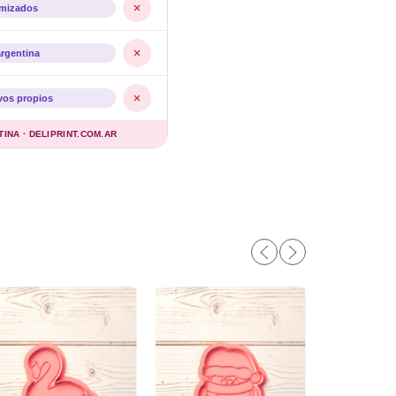
imizados
argentina
vos propios
NA · DELIPRINT.COM.AR