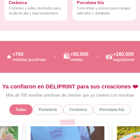
Cerámica
Porcelana fría
Cortantes y sellos diseñados para
Corte limpio y preciso para trabajos
arcilla de alta y baja temperatura
delicados y detallados
+700
+50.000
+160.000
🛍️
★
📸
reseñas positivas
ventas
seguidores
Ya confiaron en DELIPRINT para sus creaciones ❤️
Más de 700 reseñas positivas de clientas que ya crearon con nosotras
Todas
Pastelería
Cerámica
Porcelana fría