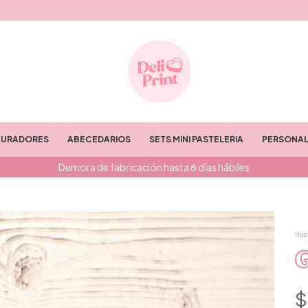
TURADORES
ABECEDARIOS
SETS MINI PASTELERIA
PERSONAL
Demora de fabricación hasta 6 días hábiles
Inic
$