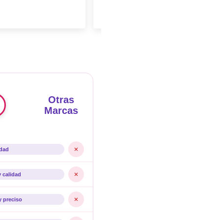
Otras
Marcas
idad
y calidad
y preciso