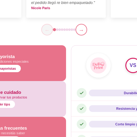
el pedido llegó re bien empaquetado."
Nicole Paris
←
→
yorista
diciones especiales
VS
mayoristas
de cuidado
Durabil
var tus productos
er tips
Resistencia 
Corte limpio 
s frecuentes
e necesitás saber