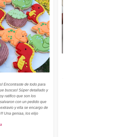
★★★★★
"Felices con nuestro sello personalizado !
Perfecto para cerámica ! ♡ ☆ Las
palabritas y abecedario también son
geniales ! ☆"
s! Encontraste de todo para
Carolina Kuttel
que buscas! Súper detallado y
oy ratifico que son los
 salvaron con un pedido que
 extravio y ella se encargo de
!!! Una geniaa, los elijo
iz