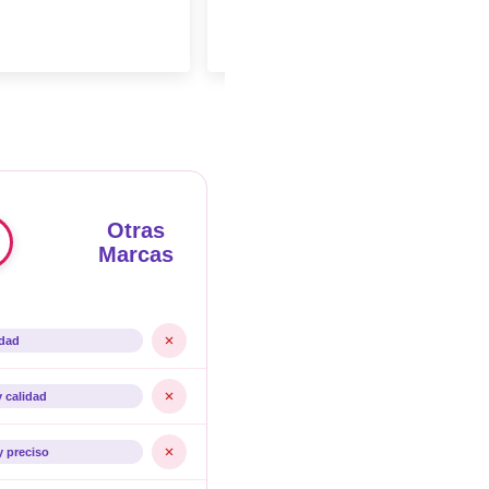
Otras
Marcas
idad
y calidad
y preciso