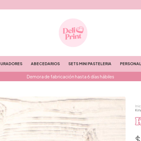
TURADORES
ABECEDARIOS
SETS MINI PASTELERIA
PERSONAL
Demora de fabricación hasta 6 días hábiles
Inic
Kin
$