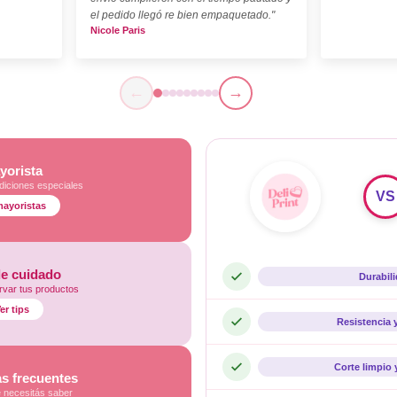
el pedido llegó re bien empaquetado."
Nicole Paris
←
→
yorista
diciones especiales
VS
mayoristas
de cuidado
Durabil
var tus productos
er tips
Resistencia 
Corte limpio 
s frecuentes
e necesitás saber