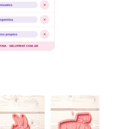
imizados
argentina
vos propios
NA · DELIPRINT.COM.AR