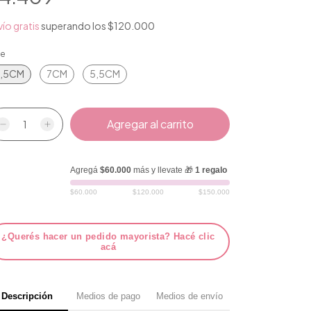
ío gratis
superando los
$120.000
le
,5CM
7CM
5,5CM
Agregá
$60.000
más y llevate 🎁
1 regalo
$60.000
$120.000
$150.000
¿Querés hacer un pedido mayorista? Hacé clic
acá
Descripción
Medios de pago
Medios de envío