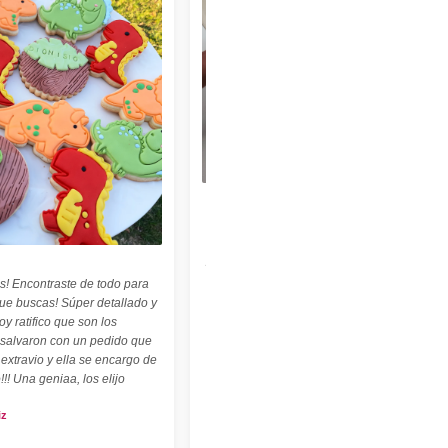
★★★★★
"Felices con nuestro sello personalizado !
Perfecto para cerámica ! ♡ ☆ Las
palabritas y abecedario también son
geniales ! ☆"
s! Encontraste de todo para
Carolina Kuttel
que buscas! Súper detallado y
oy ratifico que son los
 salvaron con un pedido que
 extravio y ella se encargo de
!!! Una geniaa, los elijo
iz