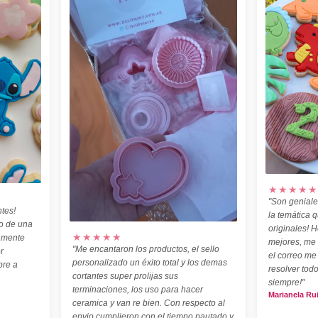
★★★★★
"Son geniale
tes!
la temática 
o de una
originales! H
★★★★★
amente
mejores, me
"Me encantaron los productos, el sello
r
el correo me
personalizado un éxito total y los demas
pre a
resolver todo
cortantes super prolijas sus
siempre!"
terminaciones, los uso para hacer
Marianela Ru
ceramica y van re bien. Con respecto al
envio cumplieron con el tiempo pautado y