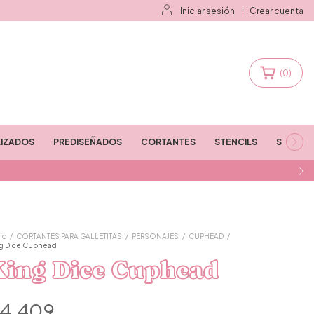
Iniciar sesión
|
Crear cuenta
(
0
)
IZADOS
PREDISEÑADOS
CORTANTES
STENCILS
STAMPS
io
/
CORTANTES PARA GALLETITAS
/
PERSONAJES
/
CUPHEAD
/
g Dice Cuphead
King Dice Cuphead
4.409