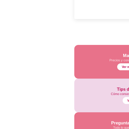
Ma
Precios y con
Ver 
Tips 
Cómo conser
V
Pregunta
Todo lo qu