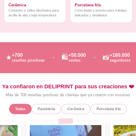
Cerámica
Porcelana fría
Cortantes y sellos diseñados para
Corte limpio y preciso para trabajos
arcilla de alta y baja temperatura
delicados y detallados
+700
+50.000
+160.000
🛍️
★
📸
reseñas positivas
ventas
seguidores
Ya confiaron en DELIPRINT para sus creaciones ❤️
Más de 700 reseñas positivas de clientas que ya crearon con nosotras
Todas
Pastelería
Cerámica
Porcelana fría