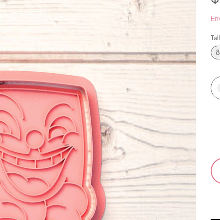
Env
Tal
8