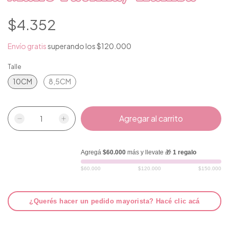
$4.352
Envío gratis
superando los
$120.000
Talle
10CM
8,5CM
Agregá
$60.000
más y llevate 🎁
1 regalo
$60.000
$120.000
$150.000
¿Querés hacer un pedido mayorista? Hacé clic acá