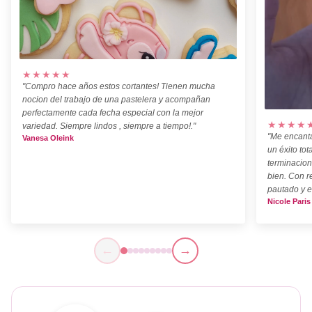
★★★★★
"Compro hace años estos cortantes! Tienen mucha
nocion del trabajo de una pastelera y acompañan
perfectamente cada fecha especial con la mejor
★★★★
variedad. Siempre lindos , siempre a tiempo!."
"Me encanta
Vanesa Oleink
un éxito tot
terminacion
bien. Con r
pautado y e
Nicole Paris
←
→