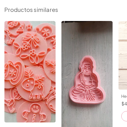
Productos similares
He
$4