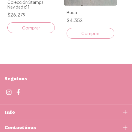
Colección Stamps
Navidad x11
Buda
$26.279
$4.352
Comprar
Seguinos
Info
Contactános