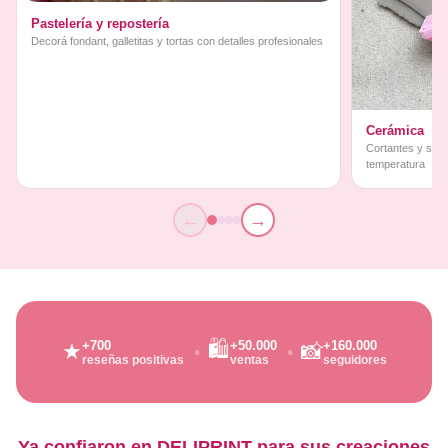
Pastelería y repostería
Decorá fondant, galletitas y tortas con detalles profesionales
Cerámica
Cortantes y sello
temperatura
←
→
🛍️
+700
+50.000
+160.000
★
📸
reseñas positivas
ventas
seguidores
Ya confiaron en DELIPRINT para sus creaciones