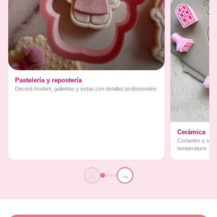
Pastelería y repostería
Decorá fondant, galletitas y tortas con detalles profesionales
Cerámica
Cortantes y sello
temperatura
←
→