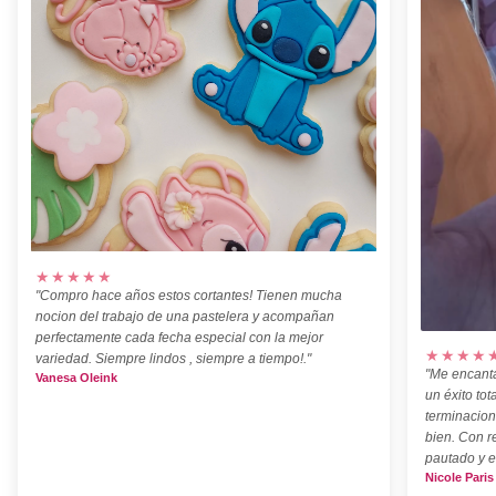
★★★★★
"Compro hace años estos cortantes! Tienen mucha
nocion del trabajo de una pastelera y acompañan
perfectamente cada fecha especial con la mejor
★★★★
variedad. Siempre lindos , siempre a tiempo!."
"Me encanta
Vanesa Oleink
un éxito tot
terminacion
bien. Con r
pautado y e
Nicole Paris