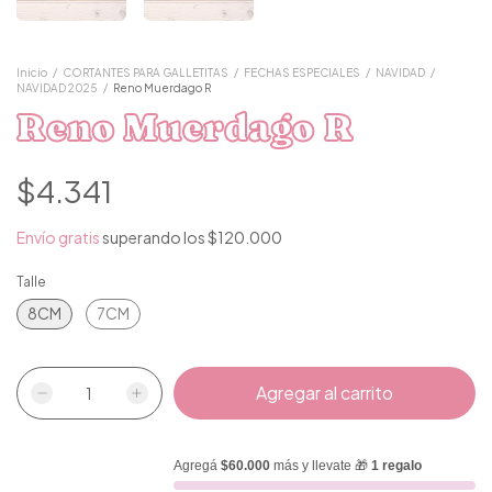
Inicio
/
CORTANTES PARA GALLETITAS
/
FECHAS ESPECIALES
/
NAVIDAD
/
NAVIDAD 2025
/
Reno Muerdago R
Reno Muerdago R
$4.341
Envío gratis
superando los
$120.000
Talle
8CM
7CM
Agregá
$60.000
más y llevate 🎁
1 regalo