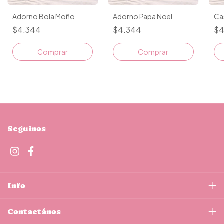
Adorno Bola Moño
Adorno Papa Noel
Ca
$4.344
$4.344
$4
Comprar
Comprar
Seguinos
Info
Contactános