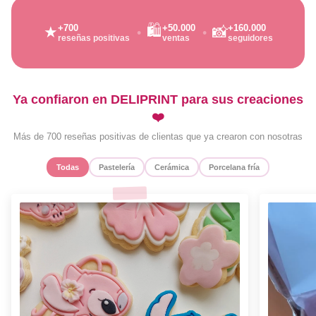
🛍️
+700
+50.000
+160.000
★
📸
reseñas positivas
ventas
seguidores
Ya confiaron en DELIPRINT para sus creaciones
❤️
Más de 700 reseñas positivas de clientas que ya crearon con nosotras
Todas
Pastelería
Cerámica
Porcelana fría