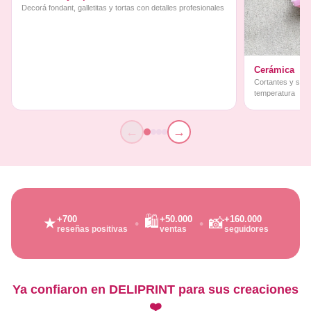
Decorá fondant, galletitas y tortas con detalles profesionales
Cerámica
Cortantes y sello
temperatura
←
→
🛍️
+700
+50.000
+160.000
★
📸
reseñas positivas
ventas
seguidores
Ya confiaron en DELIPRINT para sus creaciones
❤️