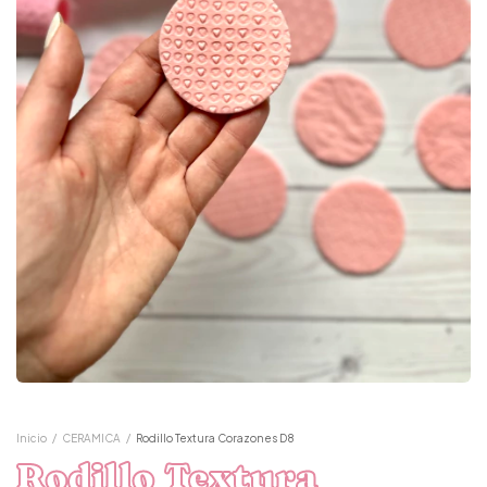
Inicio
/
CERAMICA
/
Rodillo Textura Corazones D8
Rodillo Textura