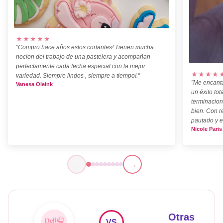
★★★★★
"Compro hace años estos cortantes! Tienen mucha
nocion del trabajo de una pastelera y acompañan
perfectamente cada fecha especial con la mejor
★★★★
variedad. Siempre lindos , siempre a tiempo!."
"Me encanta
Vanesa Oleink
un éxito tot
terminacion
bien. Con r
pautado y e
Nicole Paris
←
→
Otras
VS