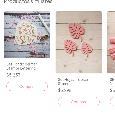
Productos similares
Set Fondo del Mar
Stamps Lettering
$5.253
Set Hojas Tropical
SE
Stamps
Nu
Im
$3.298
$5