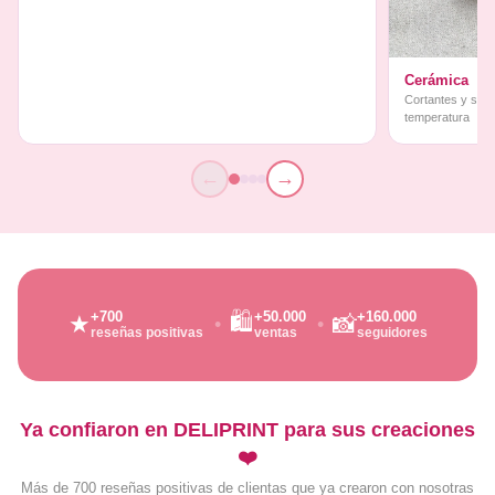
Cerámica
Cortantes y sello
temperatura
←
→
🛍️
+700
+50.000
+160.000
★
📸
reseñas positivas
ventas
seguidores
Ya confiaron en DELIPRINT para sus creaciones
❤️
Más de 700 reseñas positivas de clientas que ya crearon con nosotras