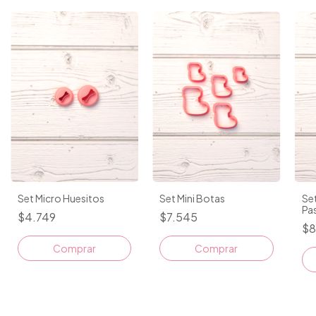
Set Micro Huesitos
Set Mini Botas
Set
Pa
$4.749
$7.545
$8