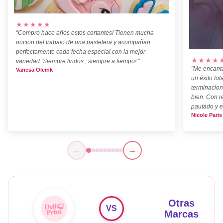
★★★★★
"Compro hace años estos cortantes! Tienen mucha
nocion del trabajo de una pastelera y acompañan
perfectamente cada fecha especial con la mejor
★★★★
variedad. Siempre lindos , siempre a tiempo!."
"Me encanta
Vanesa Oleink
un éxito tot
terminacion
bien. Con r
pautado y e
Nicole Paris
←
→
Otras
VS
Marcas