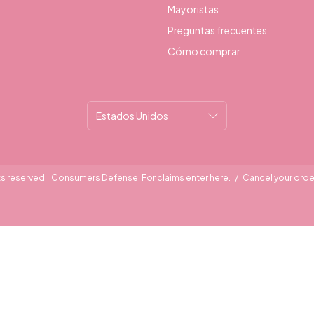
Mayoristas
Preguntas frecuentes
Cómo comprar
ts reserved.
Consumers Defense. For claims
enter here.
/
Cancel your orde