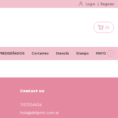
Log in
|
Register
(
0
)
PREDISEÑADOS
Cortantes
Stencils
Stamps
MAYORISTAS
Contact us
1157534436
hola@deliprint.com.ar