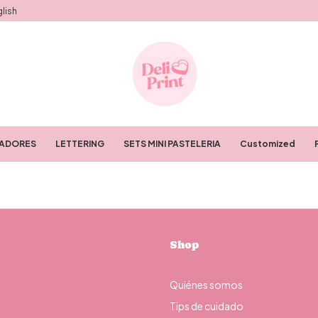
lish
RADORES
LETTERING
SETS MINI PASTELERIA
Customized
Shop
Quiénes somos
Tips de cuidado