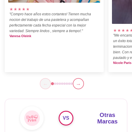
★★★★★
"Compro hace años estos cortantes! Tienen mucha
nocion del trabajo de una pastelera y acompañan
perfectamente cada fecha especial con la mejor
★★★★
variedad. Siempre lindos , siempre a tiempo!."
"Me encanta
Vanesa Oleink
un éxito tot
terminacion
bien. Con r
pautado y e
Nicole Paris
←
→
Otras
VS
Marcas