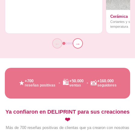
Cerámica
Cortantes y sello
temperatura
←
→
🛍️
+700
+50.000
+160.000
★
📸
reseñas positivas
ventas
seguidores
Ya confiaron en DELIPRINT para sus creaciones
❤️
Más de 700 reseñas positivas de clientas que ya crearon con nosotras