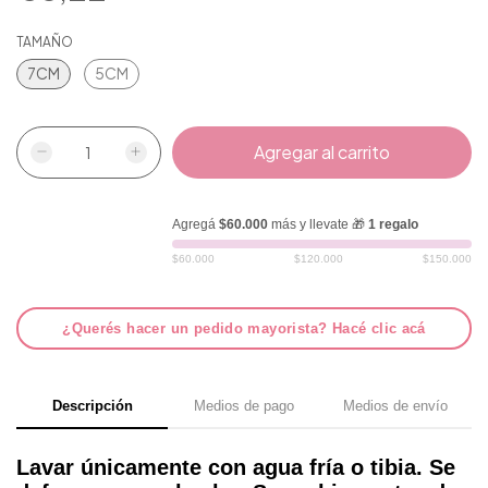
TAMAÑO
7CM
5CM
Agregá
$60.000
más y llevate 🎁
1 regalo
$60.000
$120.000
$150.000
¿Querés hacer un pedido mayorista? Hacé clic acá
Descripción
Medios de pago
Medios de envío
Lavar únicamente con agua fría o tibia. Se