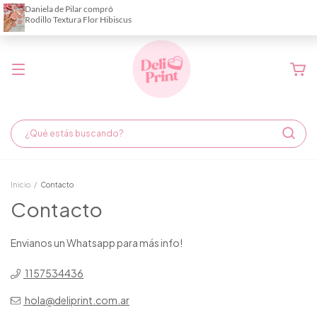
Demora de fabricación hasta 6 días hábiles
Inicio
/
Contacto
Contacto
Envianos un Whatsapp para más info!
1157534436
hola@deliprint.com.ar