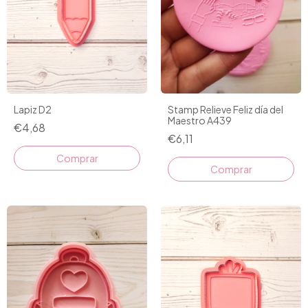
Lapiz D2
Stamp Relieve Feliz día del
Maestro A439
€4,68
€6,11
Comprar