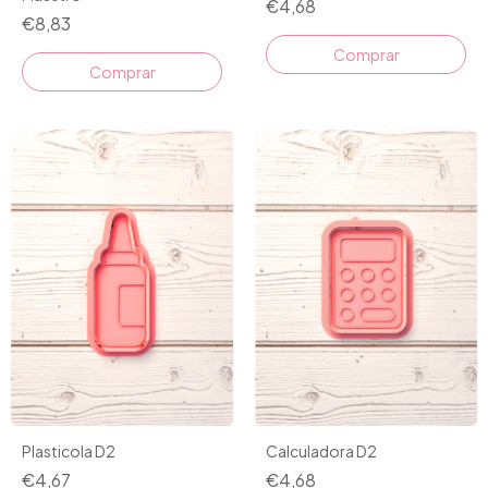
€4,68
€8,83
Comprar
Plasticola D2
Calculadora D2
€4,67
€4,68