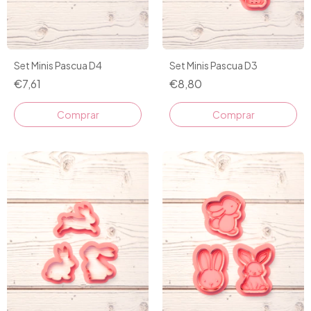
Set Minis Pascua D4
Set Minis Pascua D3
€7,61
€8,80