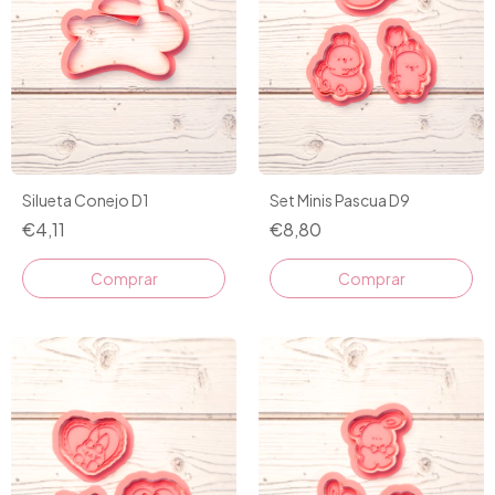
Silueta Conejo D1
Set Minis Pascua D9
€4,11
€8,80
Comprar