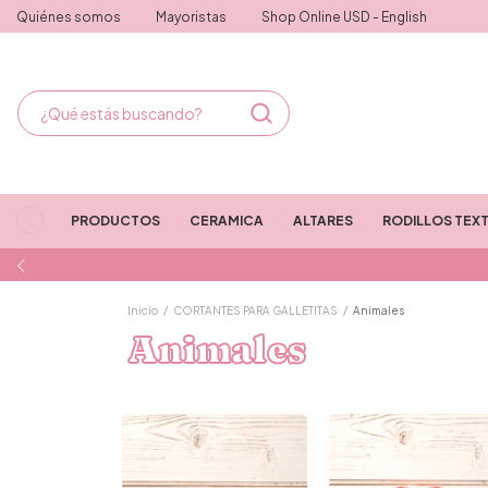
Quiénes somos
Mayoristas
Shop Online USD - English
PRODUCTOS
CERAMICA
ALTARES
RODILLOS TEX
Inicio
/
CORTANTES PARA GALLETITAS
/
Animales
Animales