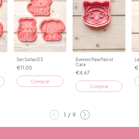
L
Set Safari D3
Everest Paw Patrol
Cara
€
€11,05
€4,67
Comprar
1
/
9