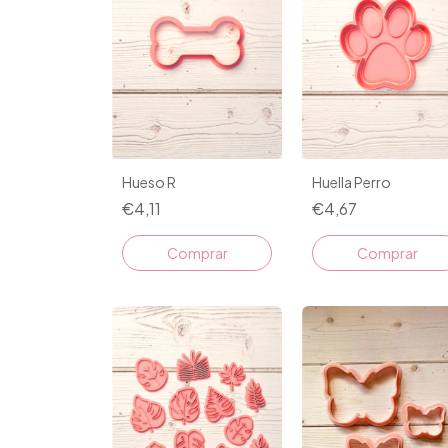
Hueso R
Huella Perro
€4,11
€4,67
Comprar
Comprar