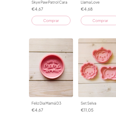
Llama Love
Skye Paw Patrol Cara
€4,68
€4,67
Comprar
Comprar
Feliz Dia Mamá D3
Set Selva
€4,67
€11,05