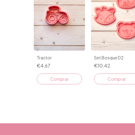
Set Bosque D2
Tractor
€10,42
€4,67
Comprar