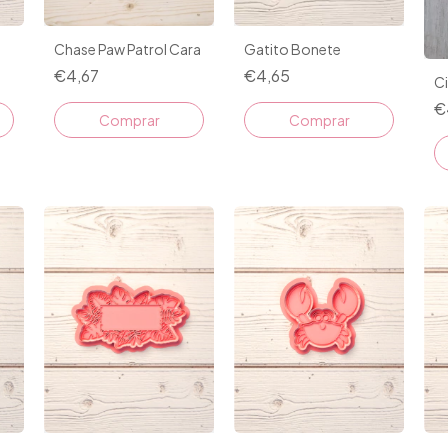
Gatito Bonete
Chase Paw Patrol Cara
€4,65
€4,67
C
€
Comprar
Comprar