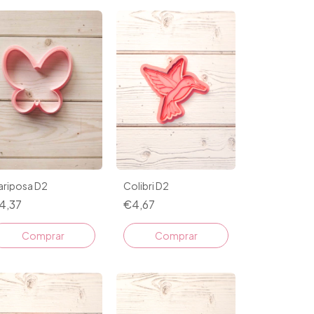
Colibri D2
ariposa D2
€4,67
4,37
Comprar
Comprar