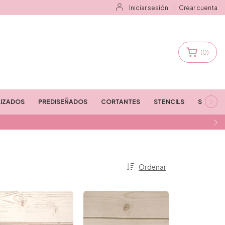
Iniciar sesión
|
Crear cuenta
(
0
)
IZADOS
PREDISEÑADOS
CORTANTES
STENCILS
STAMPS
Ordenar