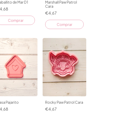
ballito de Mar D1
Marshall Paw Patrol
Cara
4,68
€4,67
Comprar
Comprar
sa Pajarito
Rocky Paw Patrol Cara
4,68
€4,67