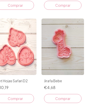
Comprar
Comprar
t Hojas Safari D2
Jirafa Bebe
10,19
€4,68
Comprar