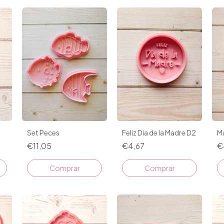
Set Peces
Feliz Dia de la Madre D2
M
€11,05
€4,67
€
Comprar