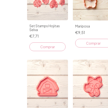
Set Stamps Hojitas
Mariposa
Selva
€9,51
€7,71
Comprar