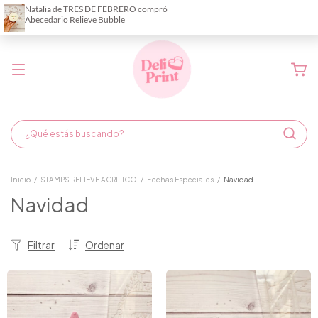
Demora de fabricación hasta 6 días hábiles
Inicio
/
STAMPS RELIEVE ACRILICO
/
Fechas Especiales
/
Navidad
Navidad
Filtrar
Ordenar