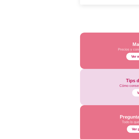
Ma
Precios y con
Ver 
Tips 
Cómo conser
V
Pregunta
Todo lo qu
Ver 