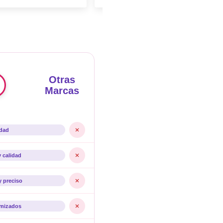
Otras
Marcas
idad
y calidad
y preciso
imizados