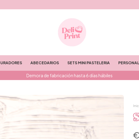
TURADORES
ABECEDARIOS
SETS MINI PASTELERIA
PERSONAL
Demora de fabricación hasta 6 días hábiles
Inic
S
€