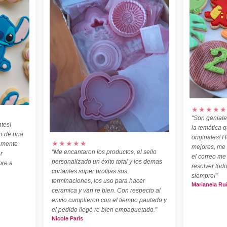
★★★★★
"Son geniale
tes!
la temática 
o de una
originales! H
★★★★★
amente
mejores, me
"Me encantaron los productos, el sello
r
el correo me
personalizado un éxito total y los demas
pre a
resolver todo
cortantes super prolijas sus
siempre!"
terminaciones, los uso para hacer
Marianela Ru
ceramica y van re bien. Con respecto al
envio cumplieron con el tiempo pautado y
el pedido llegó re bien empaquetado."
Nicole Paris