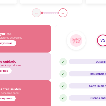
←
→
yorista
diciones especiales
VS
mayoristas
de cuidado
Durabil
var tus productos
er tips
Resistencia 
Corte limpio 
s frecuentes
e necesitás saber
Diseños opt
preguntas