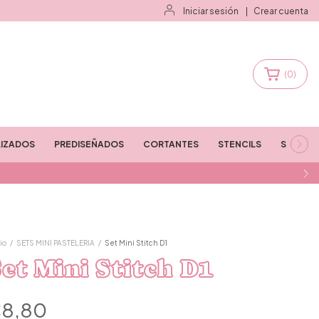
Iniciar sesión
|
Crear cuenta
(
0
)
IZADOS
PREDISEÑADOS
CORTANTES
STENCILS
STAMPS
io
/
SETS MINI PASTELERIA
/
Set Mini Stitch D1
et Mini Stitch D1
8,80