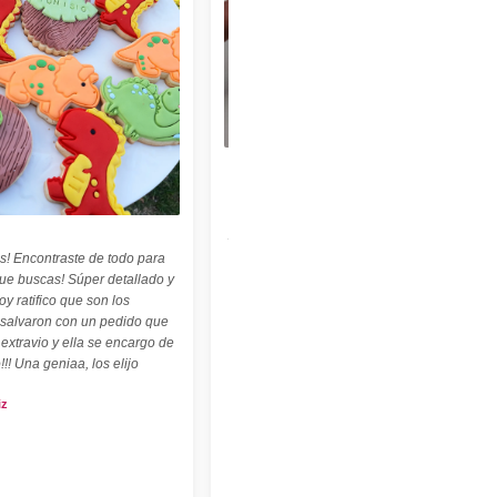
★★★★★
"Felices con nuestro sello personalizado !
Perfecto para cerámica ! ♡ ☆ Las
palabritas y abecedario también son
geniales ! ☆"
s! Encontraste de todo para
Carolina Kuttel
que buscas! Súper detallado y
oy ratifico que son los
 salvaron con un pedido que
 extravio y ella se encargo de
!!! Una geniaa, los elijo
iz