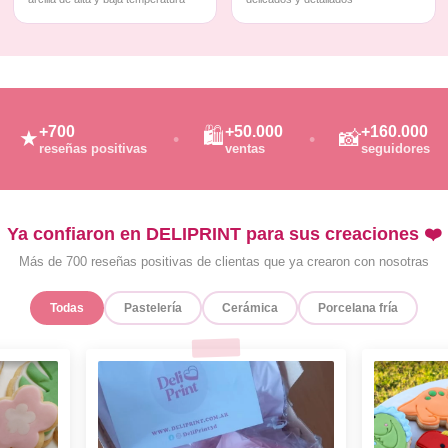
+700
+50.000
+160.000
🛍️
★
📸
reseñas positivas
ventas
seguidores
Ya confiaron en DELIPRINT para sus creaciones ❤️
Más de 700 reseñas positivas de clientas que ya crearon con nosotras
Todas
Pastelería
Cerámica
Porcelana fría