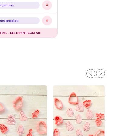
argentina
vos propios
NA · DELIPRINT.COM.AR