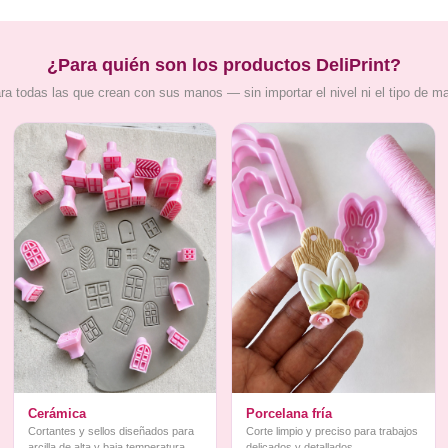
¿Para quién son los productos DeliPrint?
ra todas las que crean con sus manos — sin importar el nivel ni el tipo de m
Cerámica
Porcelana fría
Cortantes y sellos diseñados para
Corte limpio y preciso para trabajos
arcilla de alta y baja temperatura
delicados y detallados