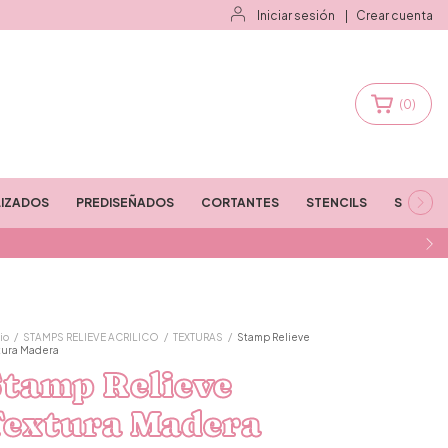
Iniciar sesión
|
Crear cuenta
(
0
)
IZADOS
PREDISEÑADOS
CORTANTES
STENCILS
STAMPS
io
/
STAMPS RELIEVE ACRILICO
/
TEXTURAS
/
Stamp Relieve
tura Madera
Stamp Relieve
Textura Madera