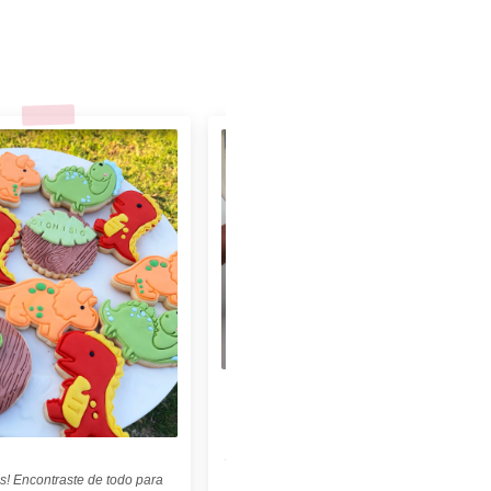
★★★★★
"Felices con nuestro sello personalizado !
Perfecto para cerámica ! ♡ ☆ Las
palabritas y abecedario también son
geniales ! ☆"
s! Encontraste de todo para