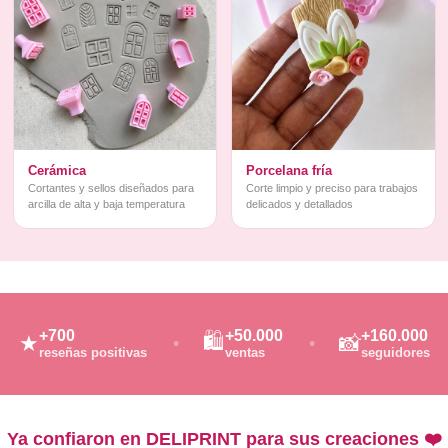
Cerámica
Porcelana fría
Cortantes y sellos diseñados para
Corte limpio y preciso para trabajos
arcilla de alta y baja temperatura
delicados y detallados
+700
+50.000
+160.000
🛍️
★
📸
reseñas positivas
ventas
seguidores
Ya confiaron en DELIPRINT para sus creaciones ❤️