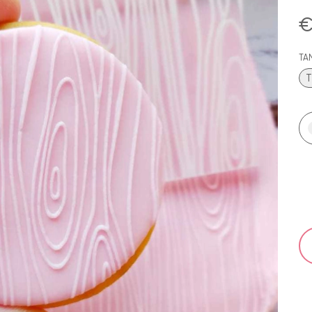
€
TA
T