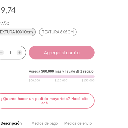
9,74
MAÑO
EXTURA 10X10cm
TEXTURA 6X6CM
Agregá
$60.000
más y llevate 🎁
1 regalo
$60.000
$120.000
$150.000
¿Querés hacer un pedido mayorista? Hacé clic
acá
Descripción
Medios de pago
Medios de envío