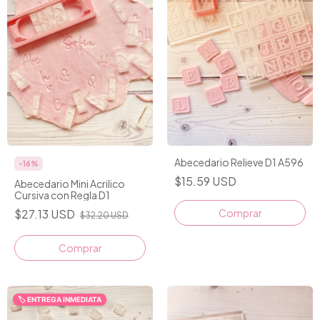
Abecedario Relieve D1 A596
-
16
%
$15.59 USD
Abecedario Mini Acrilico
Cursiva con Regla D1
$27.13 USD
Comprar
$32.20 USD
🏷️ ENTREGA INMEDIATA