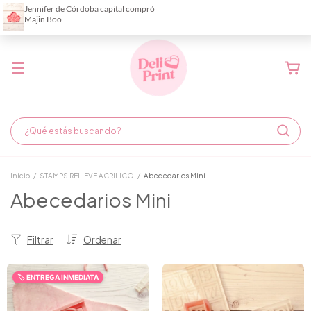
Demora de fabricación hasta 6 días hábiles
Inicio
/
STAMPS RELIEVE ACRILICO
/
Abecedarios Mini
Abecedarios Mini
Filtrar
Ordenar
🏷️ ENTREGA INMEDIATA