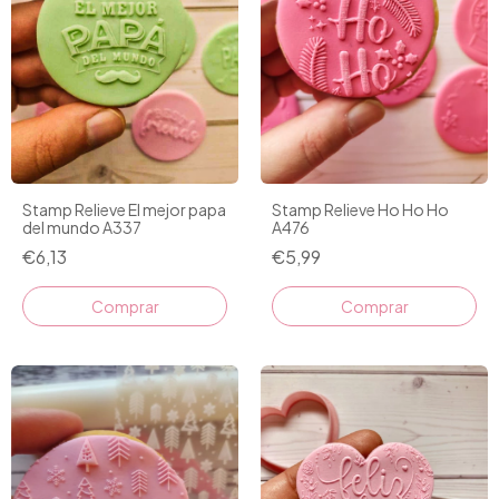
Stamp Relieve El mejor papa
Stamp Relieve Ho Ho Ho
del mundo A337
A476
€6,13
€5,99