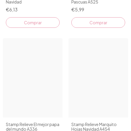
Navidad
Pascuas A525
€6,13
€5,99
Stamp Relieve El mejor papa
Stamp Relieve Marquito
del mundo A336
Hojas Navidad A454