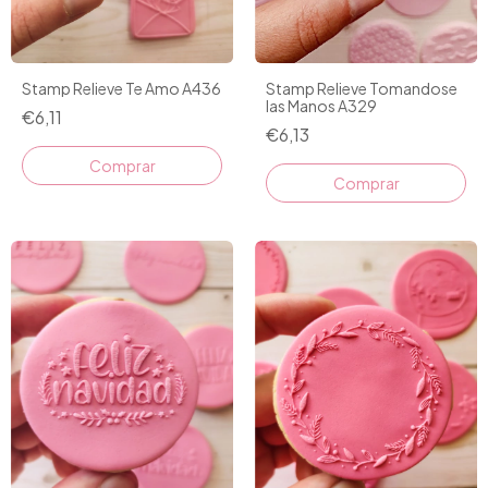
Stamp Relieve Tomandose
Stamp Relieve Te Amo A436
las Manos A329
€6,11
€6,13