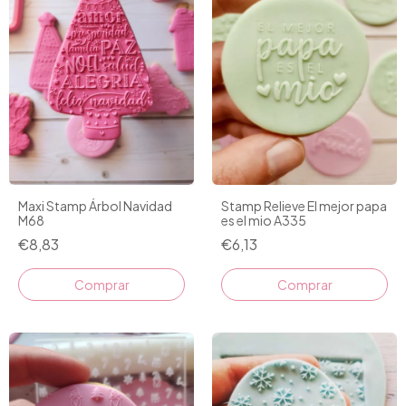
Maxi Stamp Árbol Navidad
Stamp Relieve El mejor papa
M68
es el mio A335
€8,83
€6,13
Comprar