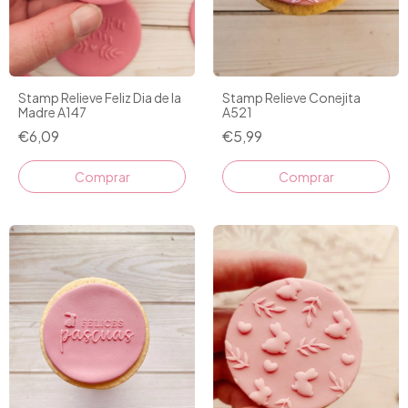
Stamp Relieve Feliz Dia de la
Stamp Relieve Conejita
Madre A147
A521
€6,09
€5,99