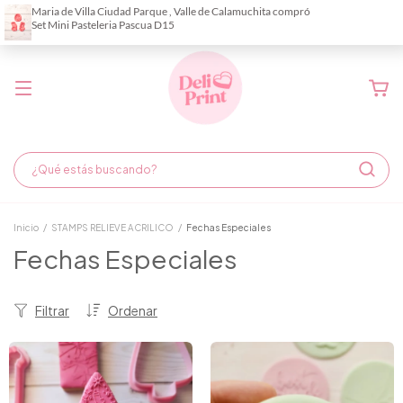
Demora de fabricación hasta 6 días hábiles
Inicio
/
STAMPS RELIEVE ACRILICO
/
Fechas Especiales
Fechas Especiales
Filtrar
Ordenar