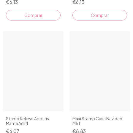
€6,13
€6,13
Stamp Relieve Arcoiris
Maxi Stamp Casa Navidad
Mamá A614
M61
€6,07
€8,83