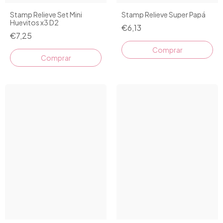
Stamp Relieve Set Mini
Stamp Relieve Super Papá
Huevitos x3 D2
€6,13
€7,25
Comprar