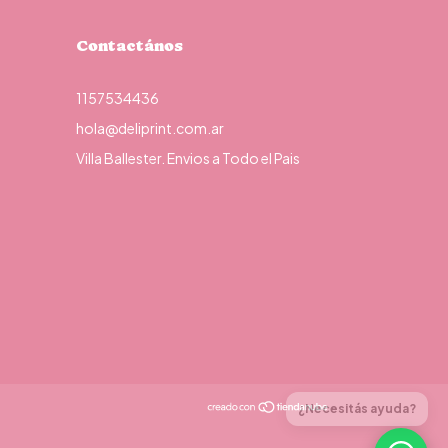
Contactános
1157534436
hola@deliprint.com.ar
Villa Ballester. Envios a Todo el Pais
¿Necesitás ayuda?