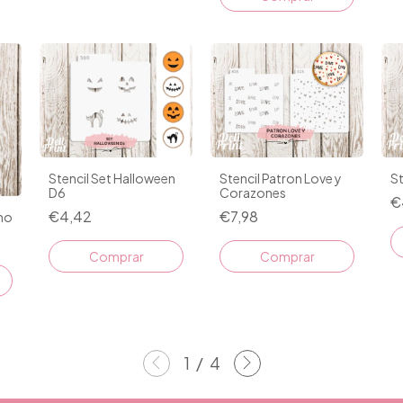
Stencil Set Halloween
St
Stencil Patron Love y
D6
Corazones
€
€4,42
€7,98
ho
1
/
4