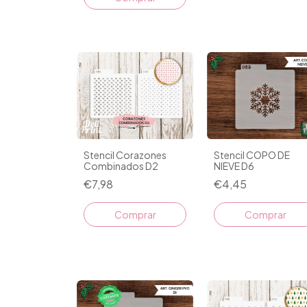
Stencil COPO DE
Stencil Corazones
NIEVE D6
Combinados D2
€4,45
€7,98