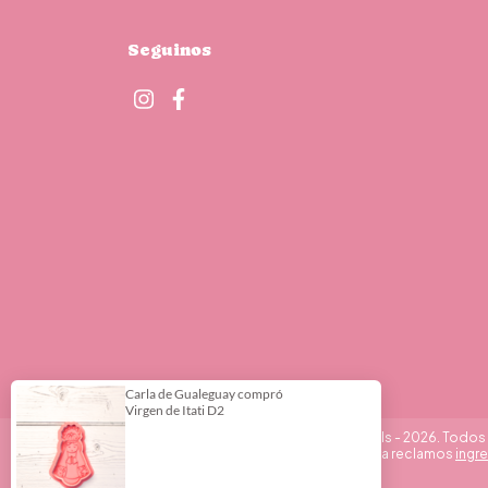
Seguinos
Copyright DeliPrint - Cortantes y Stencils - 2026. Todo
Defensa de las y los consumidores. Para reclamos
ingre