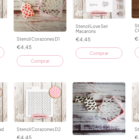
St
Stencil Love Set
C
Macarons
€
€4,45
Stencil Corazones D1
€4,45
Stencil Corazones D2
St
ad
€4,45
€