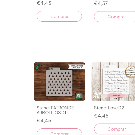
€4,45
€4,57
Stencil PATRON DE
Stencil Love D2
ARBOLITOS D1
€4,45
€4,45