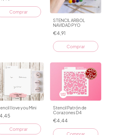
STENCIL ARBOL
NAVIDAD PYO
€4,91
Comprar
encil I love you Mini
Stencil Patrón de
Corazones D4
4,45
€4,44