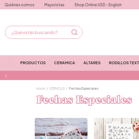
Quiénes somos
Mayoristas
Shop Online USD - English
PRODUCTOS
CERAMICA
ALTARES
RODILLOS TEX
Inicio
/
STENCILS
/
Fechas Especiales
Fechas Especiales