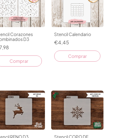
Stencil Calendario
tencil Corazones
ombinados D3
€4,45
7,98
tencil RENO D3
Stencil COPO DE