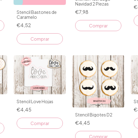
Navidad 2 Piezas
€
€7,98
Stencil Bastones de
Caramelo
€4,52
Stencil Love Hojas
S
€4,45
€
Stencil Bigotes D2
€4,45
Comprar