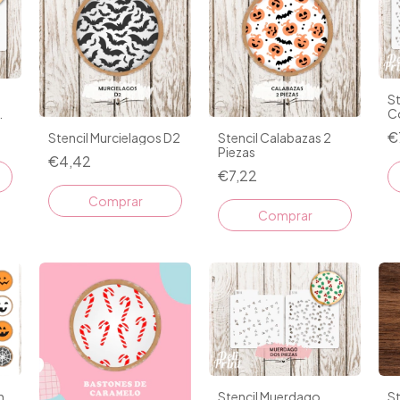
S
C
€
Stencil Murcielagos D2
Stencil Calabazas 2
Piezas
€4,42
€7,22
S
Stencil Muerdago
n