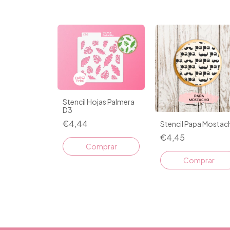
Stencil Hojas Palmera
D3
€4,44
Stencil Papa Mostac
€4,45