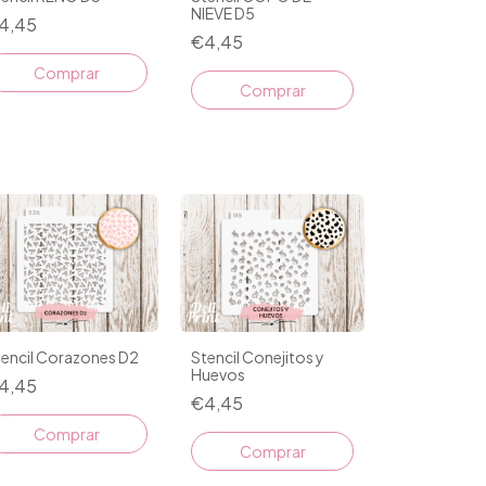
NIEVE D5
4,45
€4,45
Stencil Conejitos y
tencil Corazones D2
Huevos
4,45
€4,45