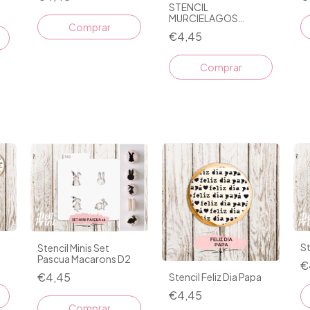
STENCIL
MURCIELAGOS
HALLOWEEN D1
€4,45
St
Stencil Minis Set
Pascua Macarons D2
€
€4,45
Stencil Feliz Dia Papa
€4,45