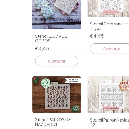
Stencil Corazones a
Rayas
€4,45
Stencil LLUVIA DE
COPOS
€4,45
Stencil PATRON DE
Stencil Patron Navid
NAVIDAD D1
D2