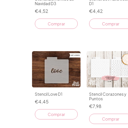
Navidad D3
D1
€4,52
€4,42
Stencil Love D1
Stencil Corazones y
Puntos
€4,45
€7,98