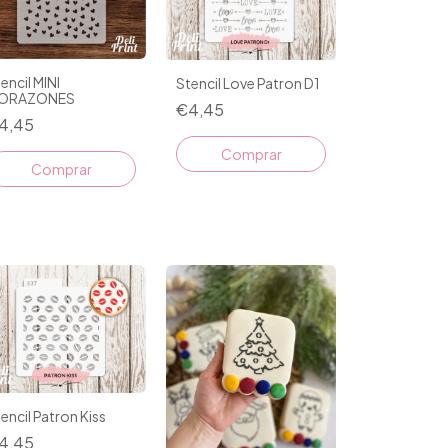
encil MINI
Stencil Love Patron D1
ORAZONES
€4,45
4,45
encil Patron Kiss
4,45