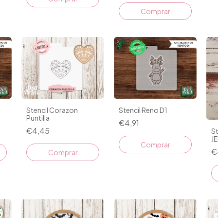
Stencil Reno D1
Stencil Corazon
Puntilla
€4,91
€4,45
S
J
Comprar
€