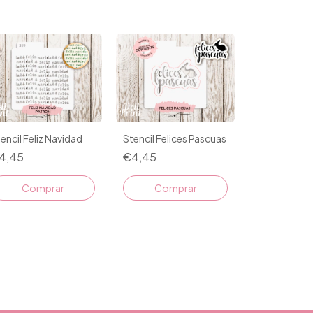
encil Feliz Navidad
Stencil Felices Pascuas
4,45
€4,45
Comprar