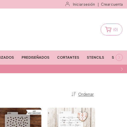
Iniciar sesión
|
Crear cuenta
(
0
)
IZADOS
PREDISEÑADOS
CORTANTES
STENCILS
STAMPS
Ordenar