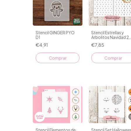
Stencil GINGER PYO
Stencil Estrellas y
D1
Arbolitos Navidad 2
Piezas
€4,91
€7,85
Comprar
Stencil Elementos de
Stencil Set Hallowee