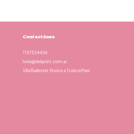
Contactános
1157534436
hola@deliprint.com.ar
Villa Ballester. Envios a Todo el Pais