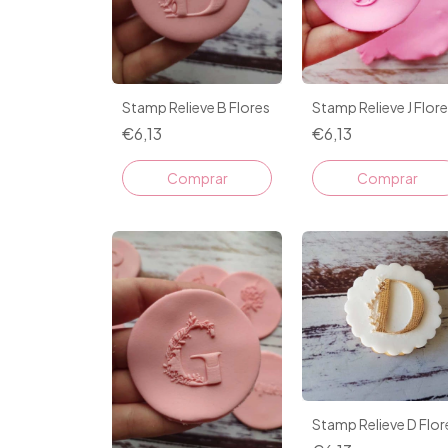
Stamp Relieve B Flores
Stamp Relieve J Flor
€6,13
€6,13
Stamp Relieve D Flor