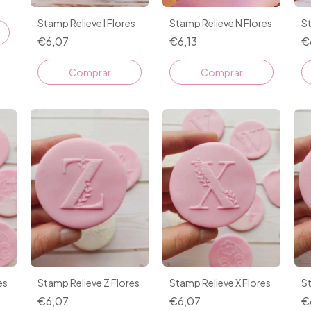
Stamp Relieve I Flores
Stamp Relieve N Flores
St
€6,07
€6,13
€
es
Stamp Relieve Z Flores
Stamp Relieve X Flores
St
€6,07
€6,07
€