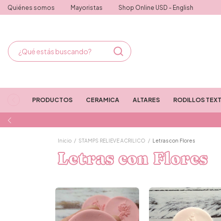
Quiénes somos
Mayoristas
Shop Online USD - English
PRODUCTOS
CERAMICA
ALTARES
RODILLOS TEX
Inicio
/
STAMPS RELIEVE ACRILICO
/
Letras con Flores
Letras con Flores