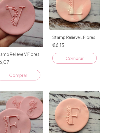
Stamp Relieve L Flores
€6,13
amp Relieve V Flores
6,07