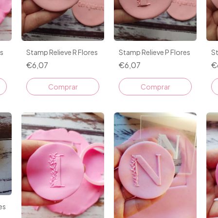
es
Stamp Relieve R Flores
Stamp Relieve P Flores
St
€6,07
€6,07
€
es