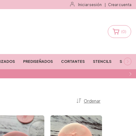
Iniciar sesión
|
Crear cuenta
(
0
)
IZADOS
PREDISEÑADOS
CORTANTES
STENCILS
STAMPS
Ordenar