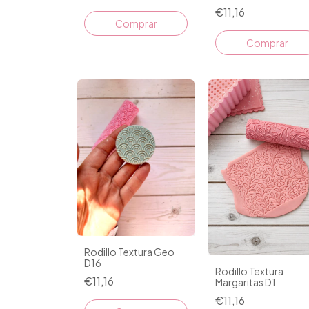
€11,16
Rodillo Textura Geo
D16
Rodillo Textura
€11,16
Margaritas D1
€11,16