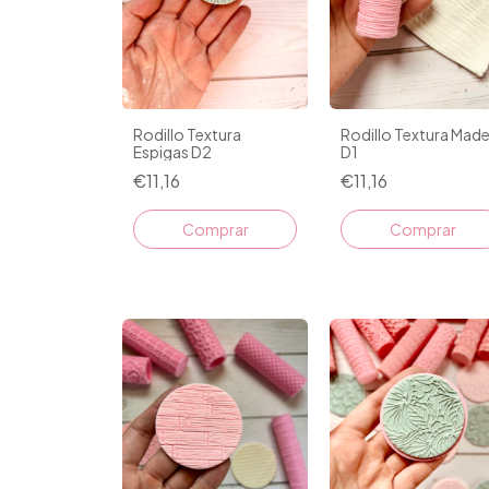
Rodillo Textura
Rodillo Textura Mad
Espigas D2
D1
€11,16
€11,16