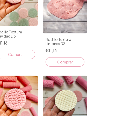
dillo Textura
avidad D3
Rodillo Textura
11,16
Limones D3
€11,16