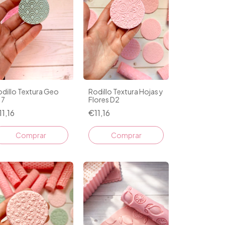
dillo Textura Geo
Rodillo Textura Hojas y
17
Flores D2
11,16
€11,16