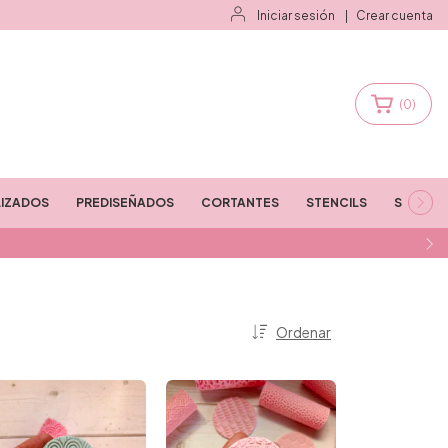
Iniciar sesión
|
Crear cuenta
(
0
)
IZADOS
PREDISEÑADOS
CORTANTES
STENCILS
STAMPS
Ordenar