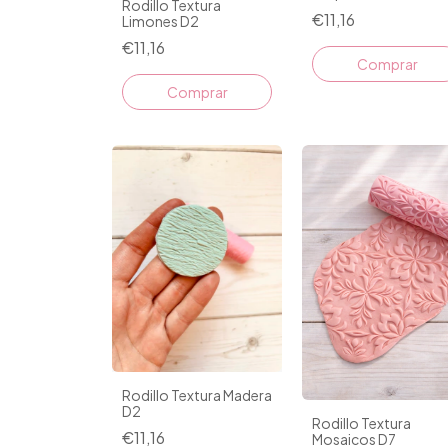
Rodillo Textura
€11,16
Limones D2
€11,16
Rodillo Textura Madera
D2
Rodillo Textura
€11,16
Mosaicos D7