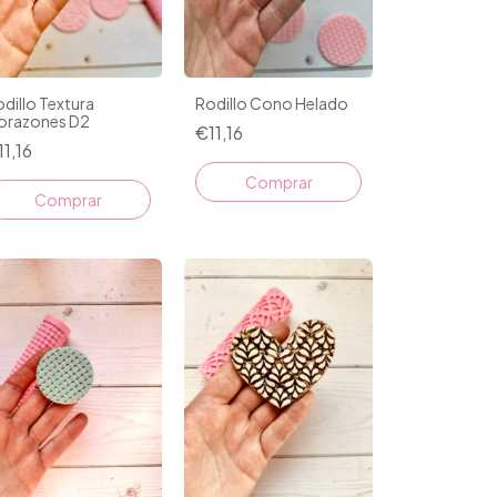
dillo Textura
Rodillo Cono Helado
orazones D2
€11,16
11,16