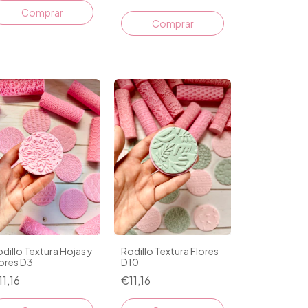
dillo Textura Hojas y
Rodillo Textura Flores
ores D3
D10
11,16
€11,16