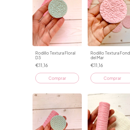
Rodillo Textura Floral
Rodillo Textura Fon
D3
del Mar
€11,16
€11,16