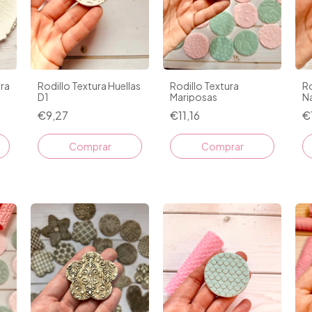
era
Rodillo Textura Huellas
Rodillo Textura
Ro
D1
Mariposas
N
€9,27
€11,16
€