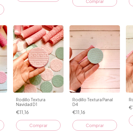
Rodillo Textura
Rodillo Textura Panal
Ro
Navidad D1
D4
€
€11,16
€11,16