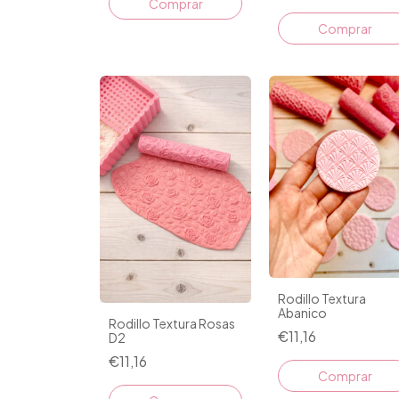
Rodillo Textura
Abanico
Rodillo Textura Rosas
€11,16
D2
€11,16