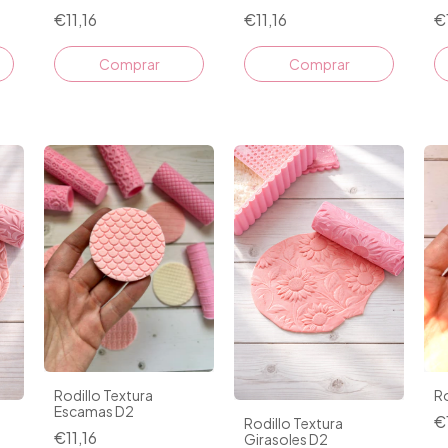
€11,16
€11,16
€
Rodillo Textura
Ro
Escamas D2
€
Rodillo Textura
€11,16
Girasoles D2