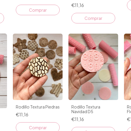
€11,16
Rodillo Textura Piedras
Rodillo Textura
Ro
Navidad D5
Fl
€11,16
€11,16
€