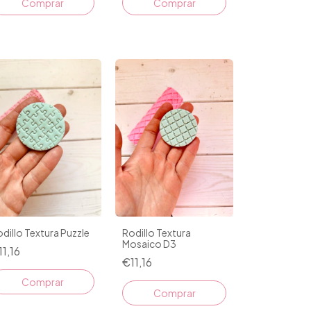
dillo Textura Puzzle
Rodillo Textura
Mosaico D3
11,16
€11,16