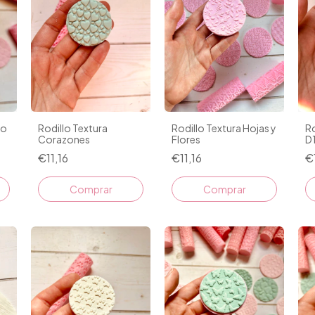
do
Rodillo Textura
Rodillo Textura Hojas y
Ro
Corazones
Flores
D
€11,16
€11,16
€