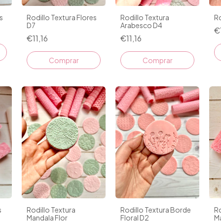
s
Rodillo Textura Flores
Rodillo Textura
Ro
D7
Arabesco D4
€
€11,16
€11,16
s
Rodillo Textura
Rodillo Textura Borde
Ro
Mandala Flor
Floral D2
M