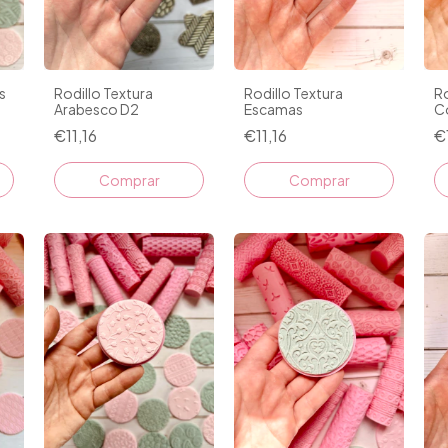
s
Rodillo Textura
Rodillo Textura
Ro
Arabesco D2
Escamas
C
€11,16
€11,16
€