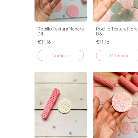
Rodillo Textura Madera
Rodillo Textura Flore
D4
D8
€11,16
€11,16