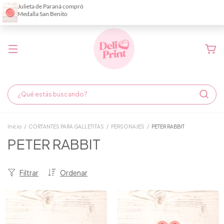
Demora de fabricación hasta 6 días hábiles
Inicio
/
CORTANTES PARA GALLETITAS
/
PERSONAJES
/
PETER RABBIT
PETER RABBIT
Filtrar
Ordenar