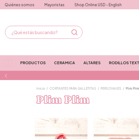
Quiénes somos
Mayoristas
Shop Online USD - English
PRODUCTOS
CERAMICA
ALTARES
RODILLOS TEX
Inicio
/
CORTANTES PARA GALLETITAS
/
PERSONAJES
/
Plim Pli
Plim Plim