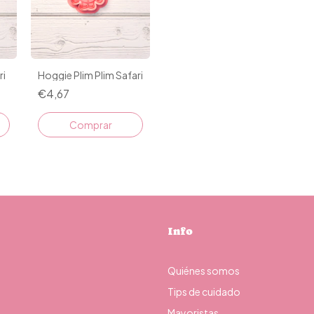
ri
Hoggie Plim Plim Safari
€4,67
Comprar
Info
Quiénes somos
Tips de cuidado
Mayoristas