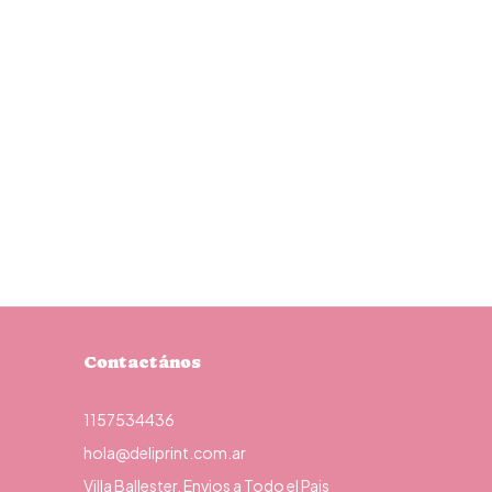
Contactános
1157534436
hola@deliprint.com.ar
Villa Ballester. Envios a Todo el Pais