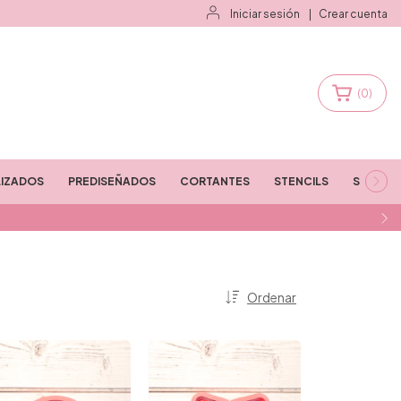
Iniciar sesión
|
Crear cuenta
(
0
)
IZADOS
PREDISEÑADOS
CORTANTES
STENCILS
STAMPS
Ordenar