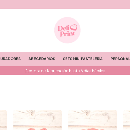
TURADORES
ABECEDARIOS
SETS MINI PASTELERIA
PERSONAL
Demora de fabricación hasta 6 días hábiles
m