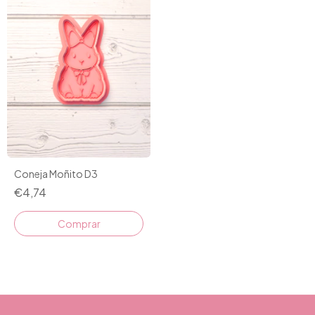
Coneja Moñito D3
€4,74
Comprar