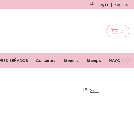
Log in
|
Register
(
0
)
PREDISEÑADOS
Cortantes
Stencils
Stamps
MAYORISTAS
Sort