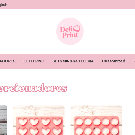
lish
RADORES
LETTERING
SETS MINI PASTELERIA
Customized
Porcionadores