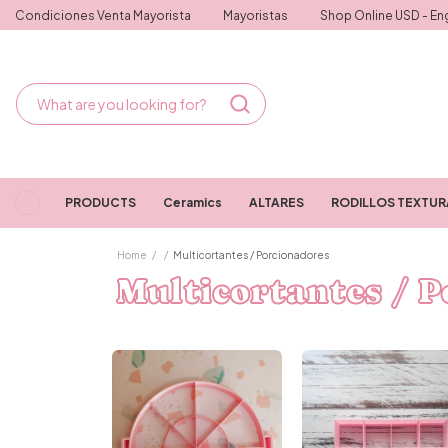
Condiciones Venta Mayorista
Mayoristas
Shop Online USD - Eng
PRODUCTS
Ceramics
ALTARES
RODILLOS TEXTU
Home
/
/
Multicortantes / Porcionadores
Multicortantes / 