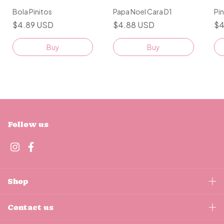
Bola Pinitos
Papa Noel Cara D1
Pi
$4.89 USD
$4.88 USD
$4
Buy
Buy
Follow us
Shop
Contact us