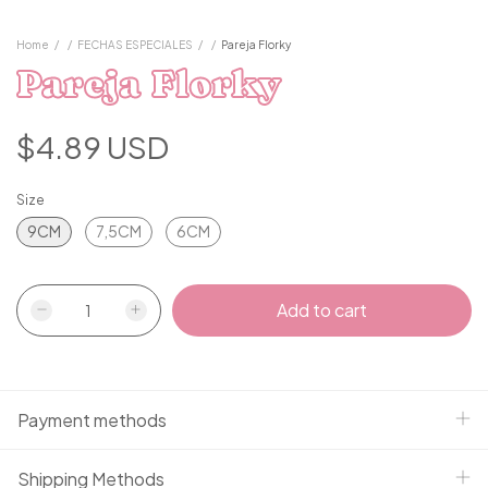
Home
/
/
FECHAS ESPECIALES
/
/
Pareja Florky
Pareja Florky
$4.89 USD
Size
9CM
7,5CM
6CM
Payment methods
Shipping Methods