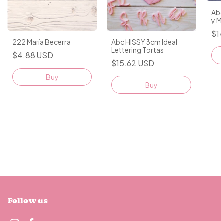
Ab
y M
Let
$1
222 María Becerra
Abc HISSY 3cm Ideal
Lettering Tortas
$4.88 USD
$15.62 USD
Buy
Follow us