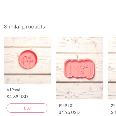
Similar products
#1 Papá
$4.88 USD
1989 TS
22
Buy
$4.95 USD
$4