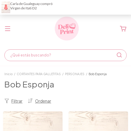
Demora de fabricación hasta 6 días hábiles
Inicio
/
CORTANTES PARA GALLETITAS
/
PERSONAJES
/
Bob Esponja
Bob Esponja
Filtrar
Ordenar