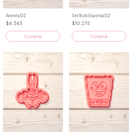
Arenita D2
Set Bob Esponja D2
$4.345
$10.275
Comprar