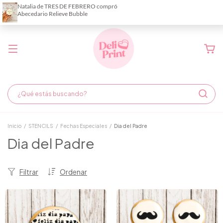
Demora de fabricación hasta 6 días hábiles
Inicio
/
STENCILS
/
Fechas Especiales
/
Dia del Padre
Dia del Padre
Filtrar
Ordenar