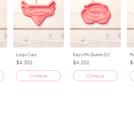
Logo Cars
Rayo Mc Queen D2
M
$4.352
$4.352
$
Comprar
Comprar