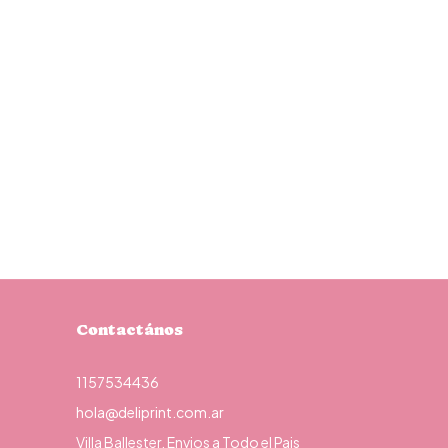
Contactános
1157534436
hola@deliprint.com.ar
Villa Ballester. Envios a Todo el Pais