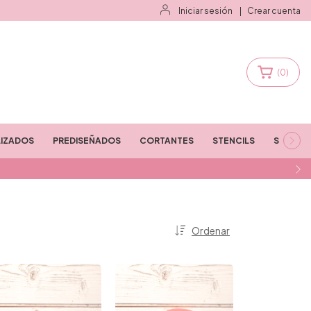
Iniciar sesión
|
Crear cuenta
(
0
)
IZADOS
PREDISEÑADOS
CORTANTES
STENCILS
STAMPS
Ordenar