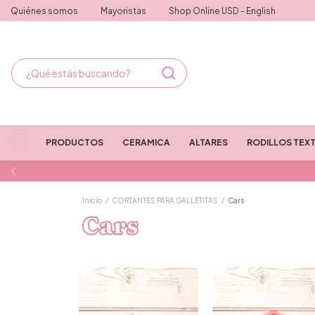
Quiénes somos
Mayoristas
Shop Online USD - English
PRODUCTOS
CERAMICA
ALTARES
RODILLOS TEX
Inicio
/
CORTANTES PARA GALLETITAS
/
Cars
Cars