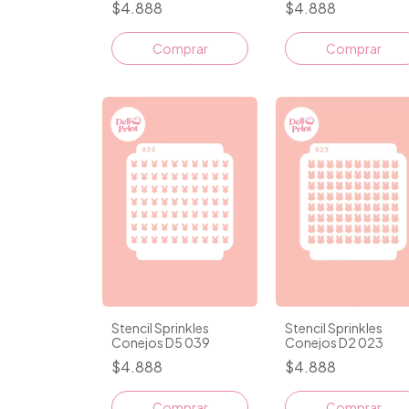
$4.888
$4.888
Stencil Sprinkles
Stencil Sprinkles
Conejos D5 039
Conejos D2 023
$4.888
$4.888