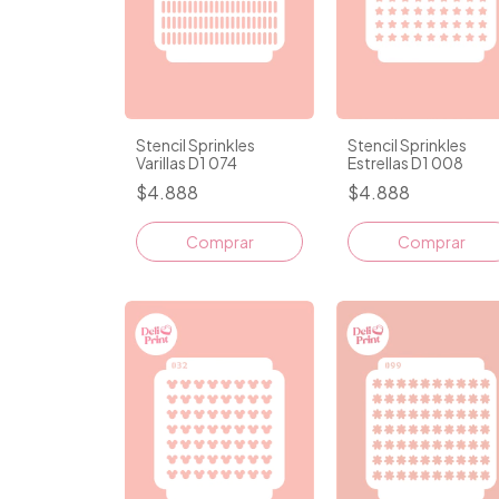
Stencil Sprinkles
Stencil Sprinkles
Varillas D1 074
Estrellas D1 008
$4.888
$4.888