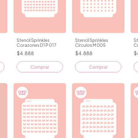
Stencil Sprinkles
Stencil Sprinkles
St
Corazones D1 P 017
Circulos M 005
C
$4.888
$4.888
$