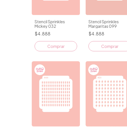
Stencil Sprinkles
Stencil Sprinkles
Mickey 032
Margaritas 099
$4.888
$4.888