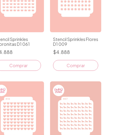
encil Sprinkles
Stencil Sprinkles Flores
oronitas D1 061
D1 009
4.888
$4.888