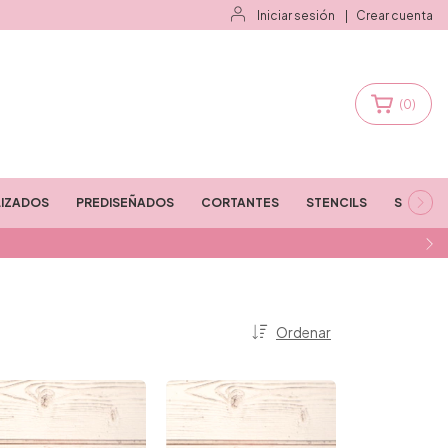
Iniciar sesión
|
Crear cuenta
(
0
)
IZADOS
PREDISEÑADOS
CORTANTES
STENCILS
STAMPS
Ordenar