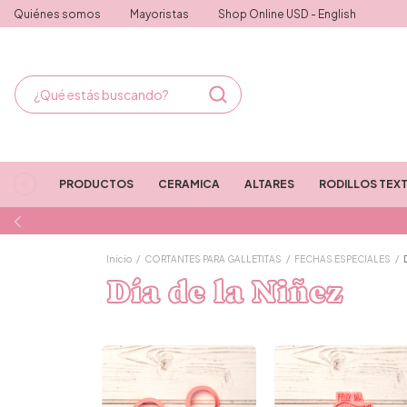
Quiénes somos
Mayoristas
Shop Online USD - English
PRODUCTOS
CERAMICA
ALTARES
RODILLOS TEX
Inicio
/
CORTANTES PARA GALLETITAS
/
FECHAS ESPECIALES
/
Día de la Niñez