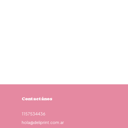
Contactános
1157534436
hola@deliprint.com.ar