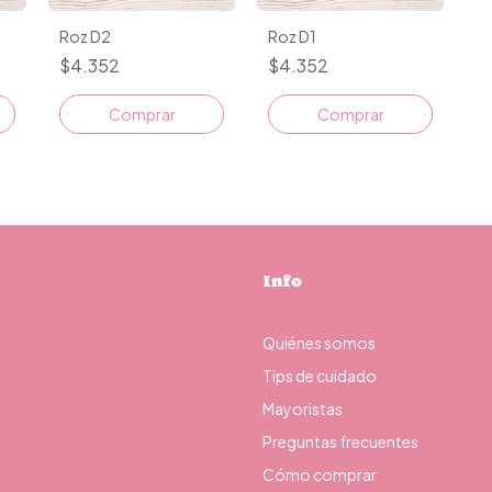
Roz D2
Roz D1
$4.352
$4.352
Comprar
Comprar
Info
Quiénes somos
Tips de cuidado
Mayoristas
Preguntas frecuentes
Cómo comprar