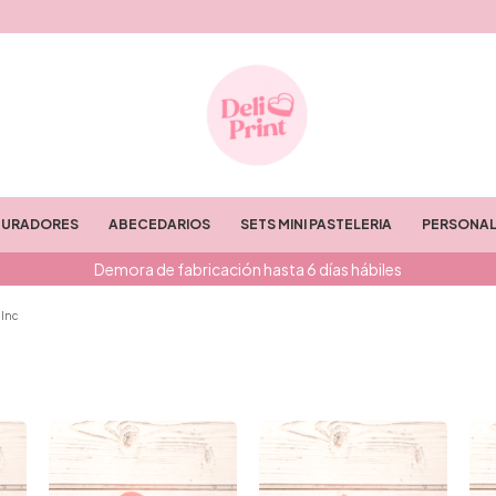
TURADORES
ABECEDARIOS
SETS MINI PASTELERIA
PERSONAL
Demora de fabricación hasta 6 días hábiles
 Inc