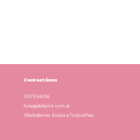
Contactános
1157534436
hola@deliprint.com.ar
Villa Ballester. Envios a Todo el Pais