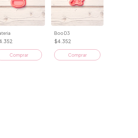
teria
Boo D3
4.352
$4.352
Comprar
Comprar