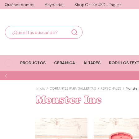
Quiénes somos
Mayoristas
Shop Online USD - English
PRODUCTOS
CERAMICA
ALTARES
RODILLOS TEX
Inicio
/
CORTANTES PARA GALLETITAS
/
PERSONAJES
/
Monster
Monster Inc