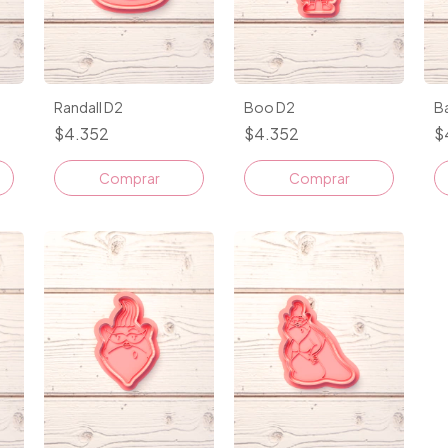
Randall D2
Boo D2
Ba
$4.352
$4.352
$
Comprar
Comprar