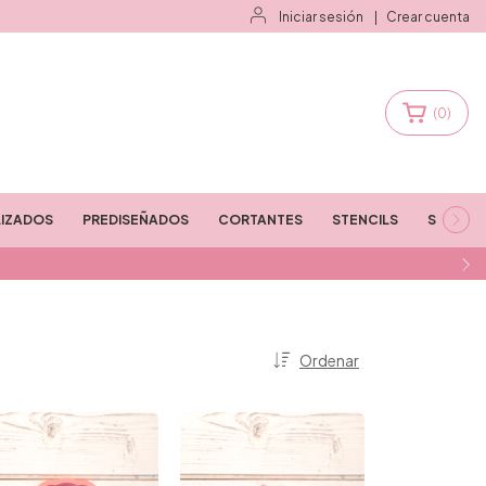
Iniciar sesión
|
Crear cuenta
(
0
)
IZADOS
PREDISEÑADOS
CORTANTES
STENCILS
STAMPS
Ordenar