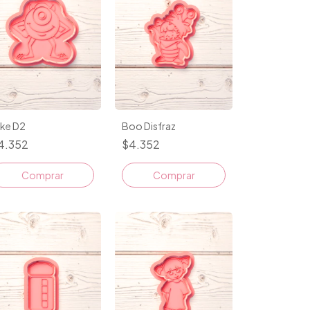
ike D2
Boo Disfraz
4.352
$4.352
Comprar
Comprar