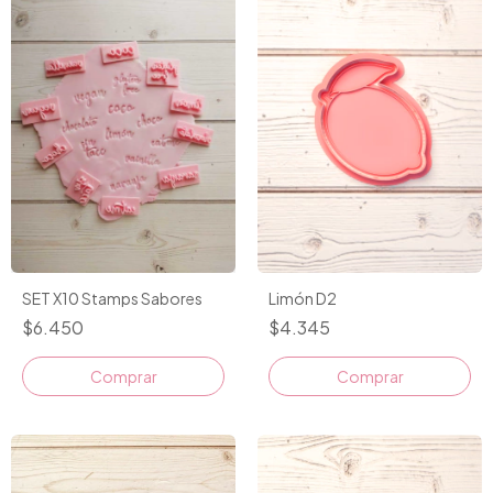
Limón D2
SET X10 Stamps Sabores
$4.345
$6.450
Comprar