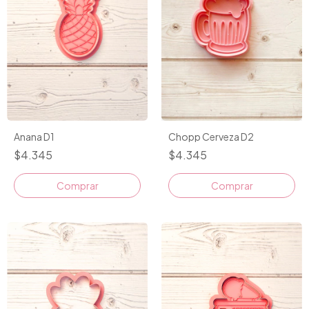
Anana D1
Chopp Cerveza D2
$4.345
$4.345
Comprar
Comprar