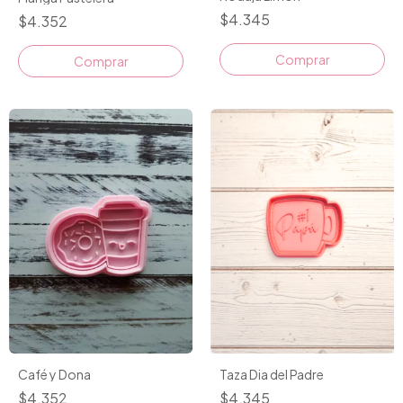
$4.345
$4.352
Comprar
Comprar
Café y Dona
Taza Dia del Padre
$4.352
$4.345