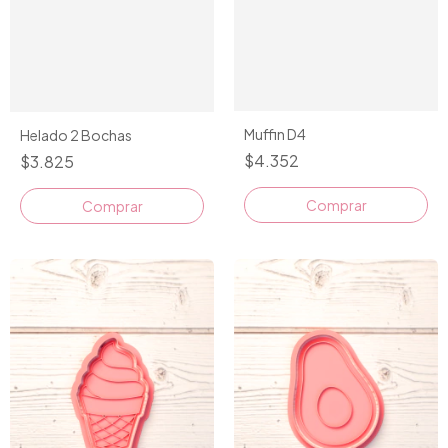
Muffin D4
Helado 2 Bochas
$4.352
$3.825
Comprar
Comprar