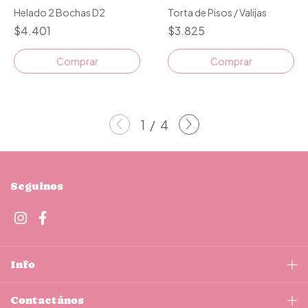
Helado 2 Bochas D2
Torta de Pisos / Valijas
$4.401
$3.825
Comprar
Comprar
1
/
4
Seguinos
Info
Contactános