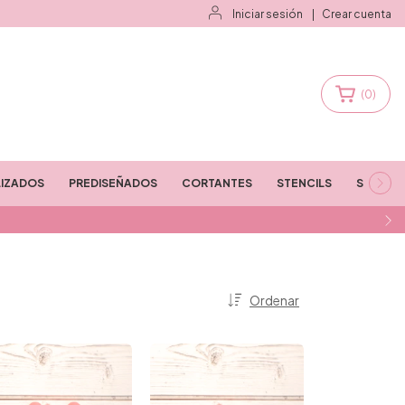
Iniciar sesión
|
Crear cuenta
(
0
)
IZADOS
PREDISEÑADOS
CORTANTES
STENCILS
STAMPS
Ordenar