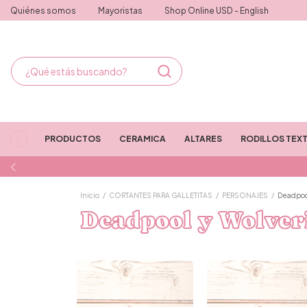
Quiénes somos
Mayoristas
Shop Online USD - English
PRODUCTOS
CERAMICA
ALTARES
RODILLOS TEX
Inicio
/
CORTANTES PARA GALLETITAS
/
PERSONAJES
/
Deadpoo
Deadpool y Wolver