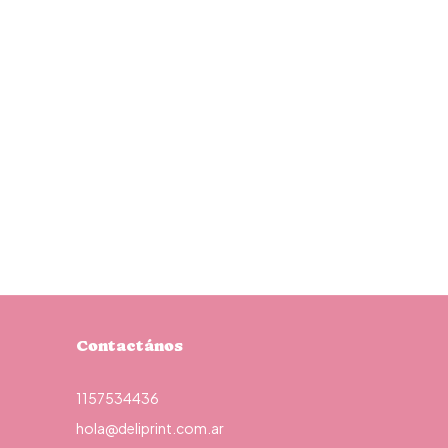
Contactános
1157534436
hola@deliprint.com.ar