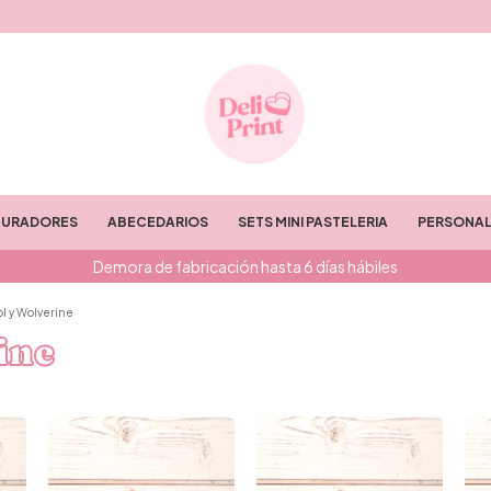
TURADORES
ABECEDARIOS
SETS MINI PASTELERIA
PERSONAL
Demora de fabricación hasta 6 días hábiles
l y Wolverine
ine