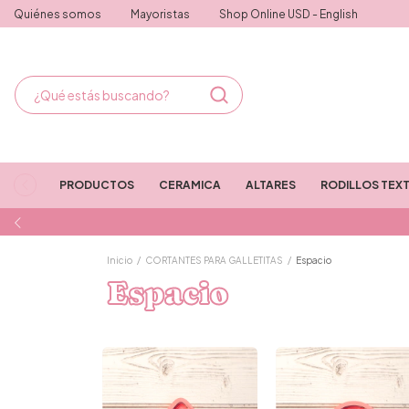
Quiénes somos
Mayoristas
Shop Online USD - English
PRODUCTOS
CERAMICA
ALTARES
RODILLOS TEX
Inicio
/
CORTANTES PARA GALLETITAS
/
Espacio
Espacio