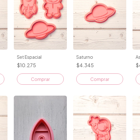
Set Espacial
Saturno
A
$10.275
$4.345
$
Comprar