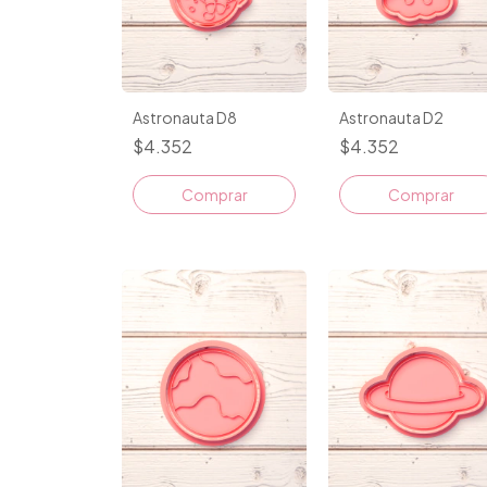
Astronauta D8
Astronauta D2
$4.352
$4.352
Comprar
Comprar