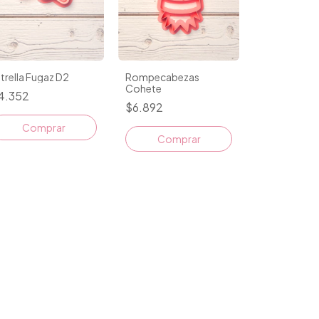
Rompecabezas
trella Fugaz D2
Cohete
4.352
$6.892
Comprar
Comprar