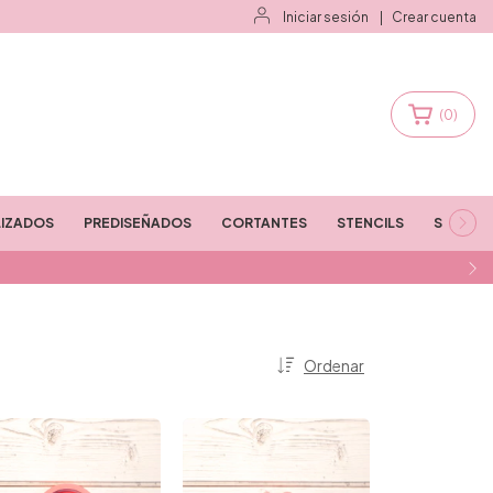
Iniciar sesión
|
Crear cuenta
(
0
)
IZADOS
PREDISEÑADOS
CORTANTES
STENCILS
STAMPS
Ordenar