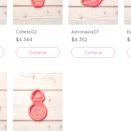
Cohete D2
Astronauta D7
Es
$4.344
$4.352
$
Comprar
Comprar