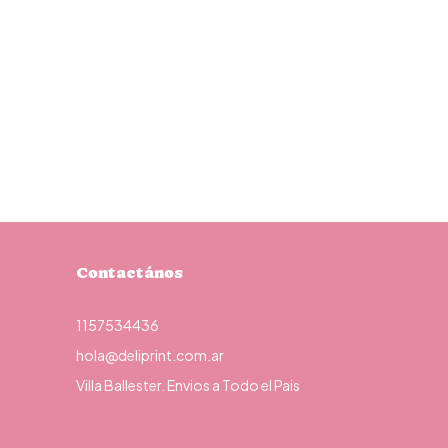
Contactános
1157534436
hola@deliprint.com.ar
Villa Ballester. Envios a Todo el Pais