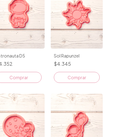
stronauta D5
Sol Rapunzel
4.352
$4.345
Comprar
Comprar