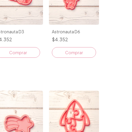
stronauta D3
Astronauta D6
4.352
$4.352
Comprar
Comprar