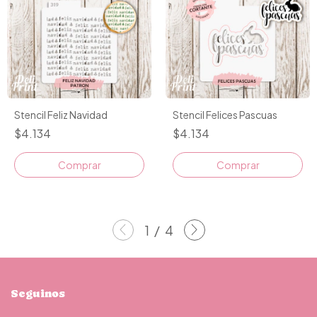
Stencil Feliz Navidad
Stencil Felices Pascuas
$4.134
$4.134
Comprar
1
/
4
Seguinos