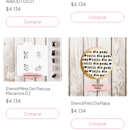
ARBOLITOS D1
$4.134
$4.134
Stencil Minis Set Pascua
Macarons D2
$4.134
Stencil Feliz Dia Papa
$4.134