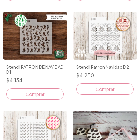
Stencil PATRON DE NAVIDAD
Stencil Patron Navidad D2
D1
$4.250
$4.134