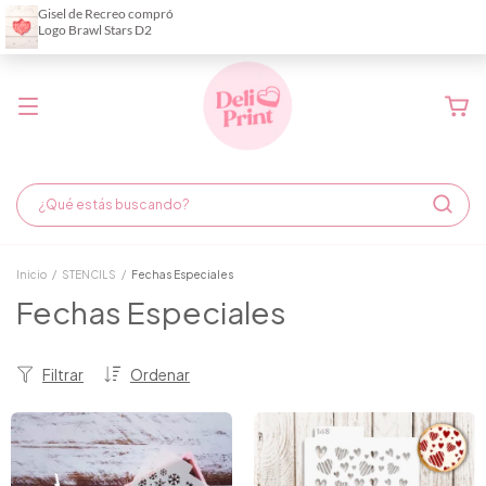
Demora de fabricación hasta 6 días hábiles
Inicio
/
STENCILS
/
Fechas Especiales
Fechas Especiales
Filtrar
Ordenar