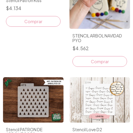
Stencil Patron Kiss
$4.134
STENCIL ARBOL NAVIDAD
PYO
$4.562
Comprar
Stencil PATRON DE
Stencil Love D2