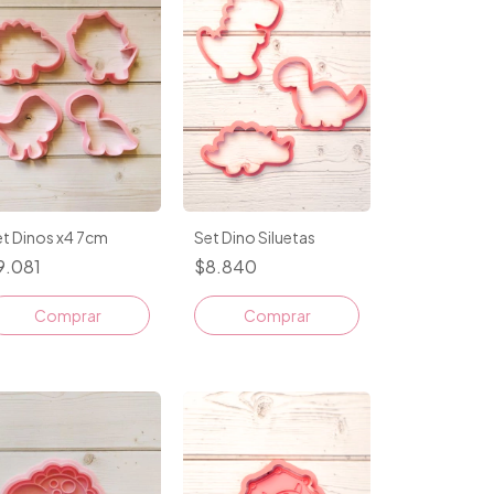
Set Dino Siluetas
t Dinos x4 7cm
$8.840
9.081