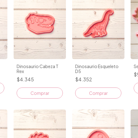
Dinosaurio Cabeza T
Dinosaurio Esqueleto
Se
Rex
D5
$
$4.345
$4.352
Comprar
Comprar