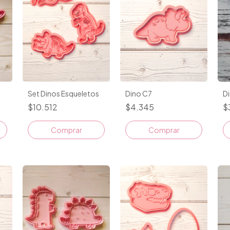
Set Dinos Esqueletos
Dino C7
D
$10.512
$4.345
$
Comprar