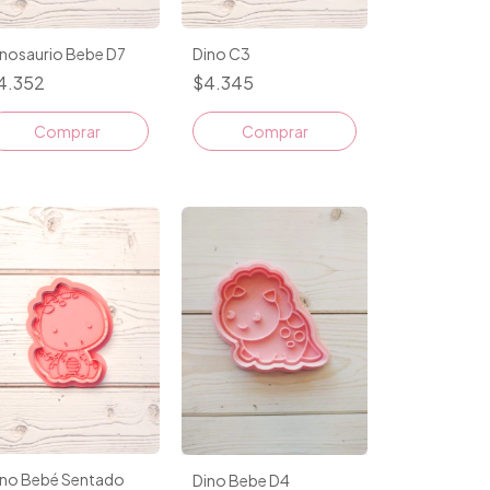
Dino C3
inosaurio Bebe D7
$4.345
4.352
Comprar
Comprar
ino Bebé Sentado
Dino Bebe D4