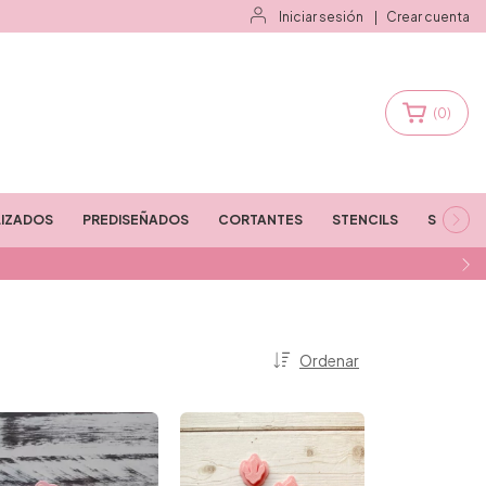
Iniciar sesión
|
Crear cuenta
(
0
)
IZADOS
PREDISEÑADOS
CORTANTES
STENCILS
STAMPS
Ordenar