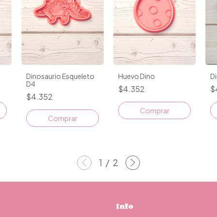
Dinosaurio Esqueleto
Huevo Dino
D
D4
$4.352
$
$4.352
Comprar
Comprar
1
/
2
Info