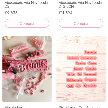
Abecedario Arial Mayúscula
Abecedario Arial Mayúscula
D2
D1 2.5CM
$9.835
$11.594
Comprar
Comprar
SET Stamps Condimentos
Abc Barbie 2cm