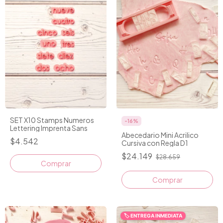
SET X10 Stamps Numeros
-
16
%
Lettering Imprenta Sans
Abecedario Mini Acrilico
$4.542
Cursiva con Regla D1
$24.149
$28.659
🏷️ ENTREGA INMEDIATA