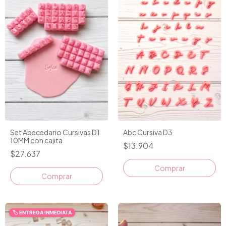
Abc Cursiva D3
Set Abecedario Cursivas D1
10MM con cajita
$13.904
$27.637
Comprar
🏷️ ENTREGA INMEDIATA