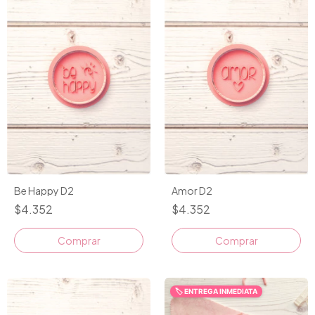
Be Happy D2
Amor D2
$4.352
$4.352
Comprar
Comprar
🏷️ ENTREGA INMEDIATA