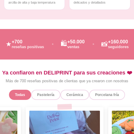
arcilla de alta y baja temperatura
delicados y detallados
+700
+50.000
+160.000
🛍️
★
📸
reseñas positivas
ventas
seguidores
Ya confiaron en DELIPRINT para sus creaciones ❤️
Más de 700 reseñas positivas de clientas que ya crearon con nosotras
Todas
Pastelería
Cerámica
Porcelana fría