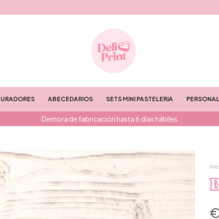
TURADORES
ABECEDARIOS
SETS MINI PASTELERIA
PERSONAL
Demora de fabricación hasta 6 días hábiles
Inic
€