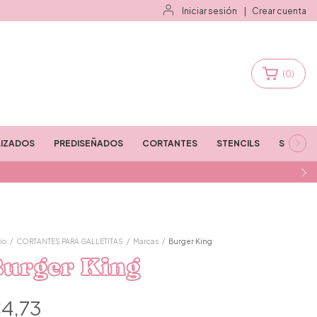
Iniciar sesión
|
Crear cuenta
(
0
)
IZADOS
PREDISEÑADOS
CORTANTES
STENCILS
STAMPS
io
/
CORTANTES PARA GALLETITAS
/
Marcas
/
Burger King
Burger King
4,73