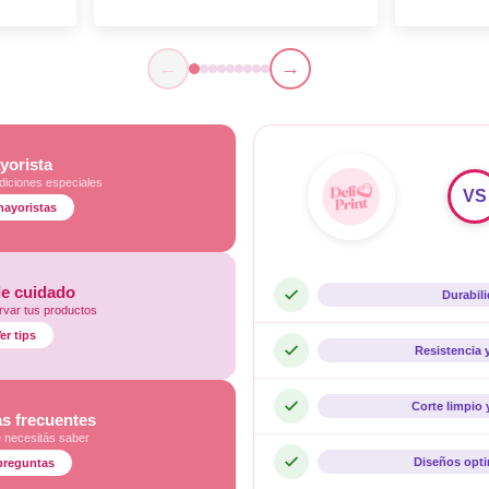
←
→
yorista
diciones especiales
VS
mayoristas
de cuidado
Durabil
var tus productos
er tips
Resistencia 
Corte limpio 
s frecuentes
e necesitás saber
Diseños opt
preguntas