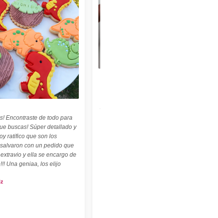
★★★★★
"Felices con nuestro sello personalizado !
Perfecto para cerámica ! ♡ ☆ Las
palabritas y abecedario también son
geniales ! ☆"
s! Encontraste de todo para
Carolina Kuttel
que buscas! Súper detallado y
oy ratifico que son los
 salvaron con un pedido que
 extravio y ella se encargo de
!!! Una geniaa, los elijo
iz