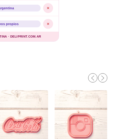
argentina
vos propios
NA · DELIPRINT.COM.AR