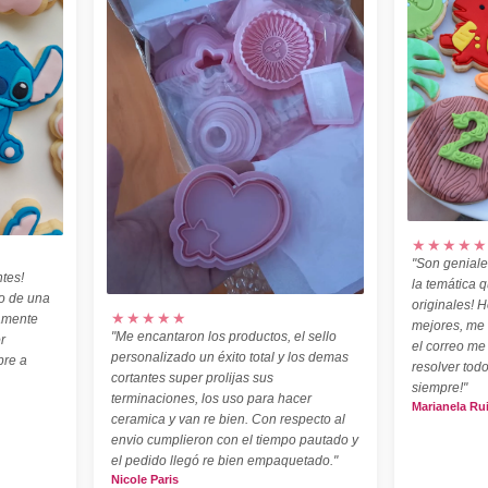
★★★★★
"Son geniale
tes!
la temática 
o de una
originales! H
★★★★★
amente
mejores, me
"Me encantaron los productos, el sello
r
el correo me
personalizado un éxito total y los demas
pre a
resolver todo
cortantes super prolijas sus
siempre!"
terminaciones, los uso para hacer
Marianela Ru
ceramica y van re bien. Con respecto al
envio cumplieron con el tiempo pautado y
el pedido llegó re bien empaquetado."
Nicole Paris