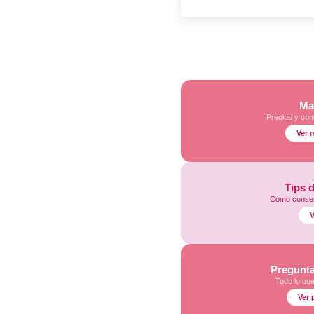
Ma
Precios y con
Ver 
Tips 
Cómo conser
V
Pregunta
Todo lo qu
Ver 