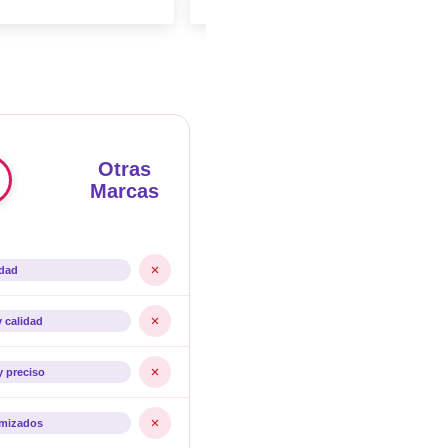
Otras
Marcas
idad
y calidad
y preciso
imizados