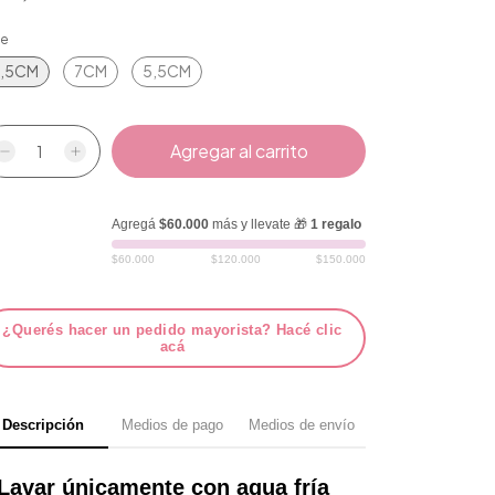
le
,5CM
7CM
5,5CM
Agregá
$60.000
más y llevate 🎁
1 regalo
$60.000
$120.000
$150.000
¿Querés hacer un pedido mayorista? Hacé clic
acá
Descripción
Medios de pago
Medios de envío
Lavar únicamente con agua fría