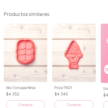
Productos similares
Abs Tortugas Ninja
Pizza TN D1
Ste
$4.352
$4.345
$4
Comprar
Comprar