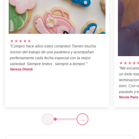
★★★★★
"Compro hace años estos cortantes! Tienen mucha
nocion del trabajo de una pastelera y acompañan
perfectamente cada fecha especial con la mejor
★★★★
variedad. Siempre lindos , siempre a tiempo!."
"Me encanta
Vanesa Oleink
un éxito tot
terminacion
bien. Con r
pautado y e
Nicole Paris
←
→