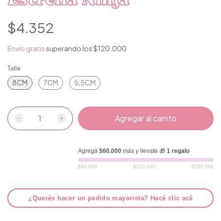
$4.352
Envío gratis
superando los
$120.000
Talle
8CM
7CM
5,5CM
Agregá
$60.000
más y llevate 🎁
1 regalo
$60.000
$120.000
$150.000
¿Querés hacer un pedido mayorista? Hacé clic acá