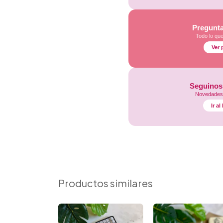
Pregunta
Todo lo qu
Ver 
Seguinos
Novedades,
Ir a
Productos similares