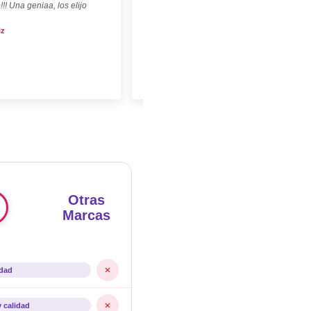
!!! Una geniaa, los elijo
iz
Otras
Marcas
idad
y calidad