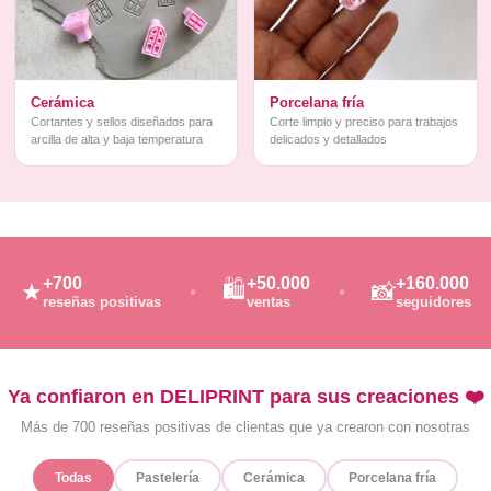
Cerámica
Porcelana fría
Cortantes y sellos diseñados para
Corte limpio y preciso para trabajos
arcilla de alta y baja temperatura
delicados y detallados
+700
+50.000
+160.000
🛍️
★
📸
reseñas positivas
ventas
seguidores
Ya confiaron en DELIPRINT para sus creaciones ❤️
Más de 700 reseñas positivas de clientas que ya crearon con nosotras
Todas
Pastelería
Cerámica
Porcelana fría