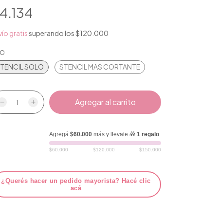
4.134
ío gratis
superando los
$120.000
PO
TENCIL SOLO
STENCIL MAS CORTANTE
Agregá
$60.000
más y llevate 🎁
1 regalo
$60.000
$120.000
$150.000
¿Querés hacer un pedido mayorista? Hacé clic
acá