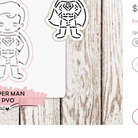
$
Env
TI
S