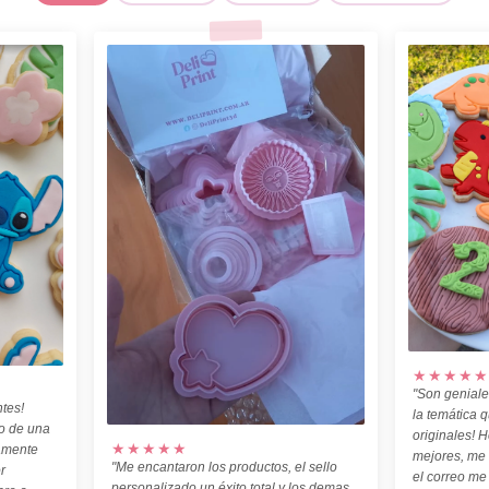
★★★★★
"Son geniale
tes!
la temática 
o de una
originales! H
★★★★★
amente
mejores, me
"Me encantaron los productos, el sello
r
el correo me
personalizado un éxito total y los demas