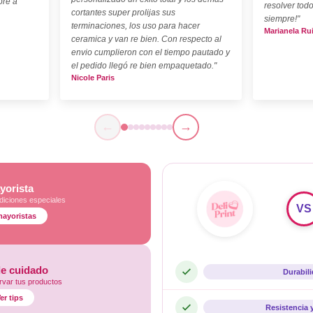
pre a
resolver todo
cortantes super prolijas sus
siempre!"
terminaciones, los uso para hacer
Marianela Ru
ceramica y van re bien. Con respecto al
envio cumplieron con el tiempo pautado y
el pedido llegó re bien empaquetado."
Nicole Paris
←
→
yorista
diciones especiales
VS
mayoristas
de cuidado
Durabil
var tus productos
er tips
Resistencia 