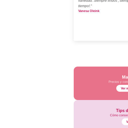
variedad. Siempre lindos , siem
tiempo!."
Vanesa Oleink
Ma
Precios y con
Ver 
Tips 
Cómo conser
V