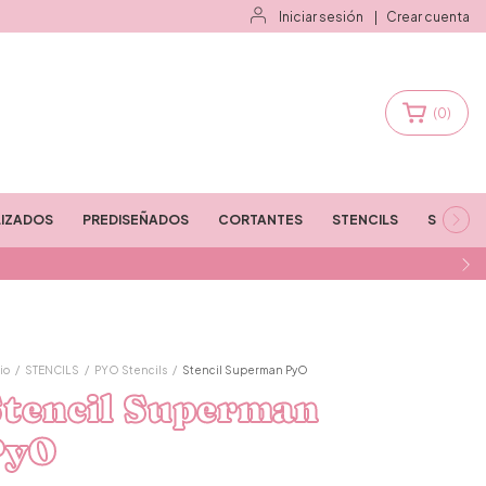
Iniciar sesión
|
Crear cuenta
(
0
)
IZADOS
PREDISEÑADOS
CORTANTES
STENCILS
STAMPS
io
/
STENCILS
/
PYO Stencils
/
Stencil Superman PyO
Stencil Superman
PyO