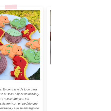
★★★★★
"Felices con nuestro sello personalizado !
Perfecto para cerámica ! ♡ ☆ Las
palabritas y abecedario también son
geniales ! ☆"
s! Encontraste de todo para
Carolina Kuttel
que buscas! Súper detallado y
oy ratifico que son los
 salvaron con un pedido que
 extravio y ella se encargo de