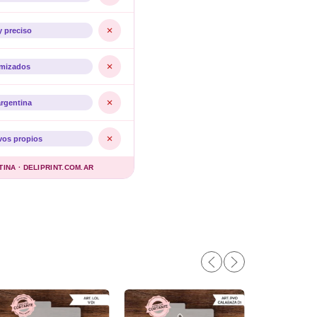
y preciso
imizados
argentina
vos propios
NA · DELIPRINT.COM.AR