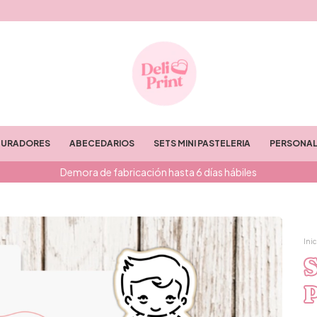
TURADORES
ABECEDARIOS
SETS MINI PASTELERIA
PERSONAL
Demora de fabricación hasta 6 días hábiles
Inic