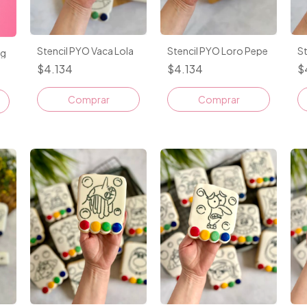
Stencil PYO Vaca Lola
Stencil PYO Loro Pepe
St
ig
$4.134
$4.134
$
Comprar
Comprar