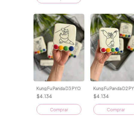
Kung Fu Panda D3 PYO
Kung Fu Panda D2 P
$4.134
$4.134
Comprar
Comprar