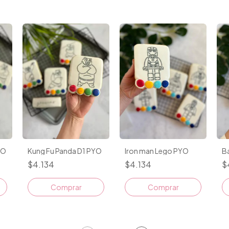
YO
Kung Fu Panda D1 PYO
Iron man Lego PYO
B
$4.134
$4.134
$
Comprar
Comprar