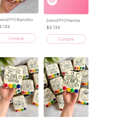
encil PYO Bartolito
Stencil PYO Pancha
4.134
$4.134
Comprar
Comprar