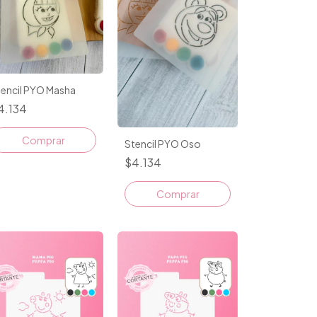
tencil PYO Masha
4.134
Comprar
Stencil PYO Oso
$4.134
Comprar