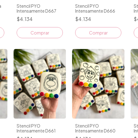
a
Stencil PYO
Stencil PYO
St
Intensamente D667
Intensamente D666
I
$4.134
$4.134
$
Comprar
Comprar
Stencil PYO
Stencil PYO
St
Intensamente D661
Intensamente D660
I