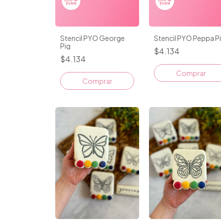
Stencil PYO George
Stencil PYO Peppa P
Pig
$4.134
$4.134
Comprar
Comprar