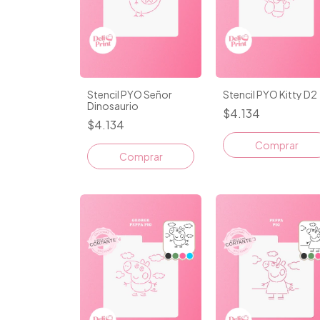
Stencil PYO Señor
Stencil PYO Kitty D2
Dinosaurio
$4.134
$4.134
Comprar
Comprar