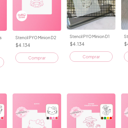
Stencil PYO Minion D1
S
s
Stencil PYO Minion D2
$4.134
$
$4.134
Comprar
Comprar