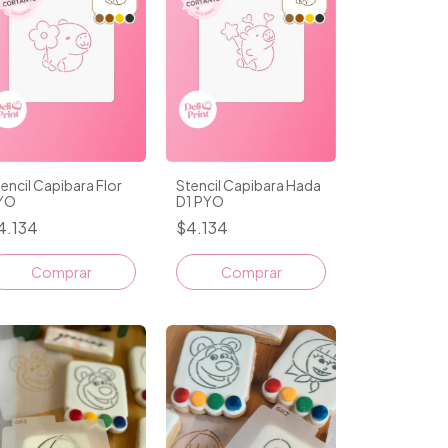
encil Capibara Flor
Stencil Capibara Hada
YO
D1 PYO
4.134
$4.134
Comprar
Comprar