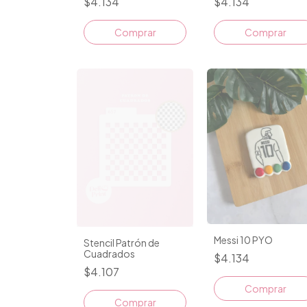
$4.134
$4.134
Comprar
Comprar
Messi 10 PYO
Stencil Patrón de
Cuadrados
$4.134
$4.107
Comprar