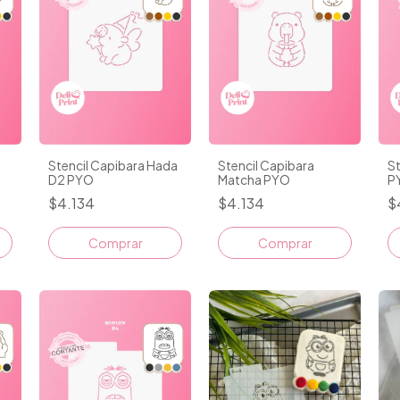
Stencil Capibara Hada
Stencil Capibara
St
D2 PYO
Matcha PYO
P
$4.134
$4.134
$
Comprar
Comprar