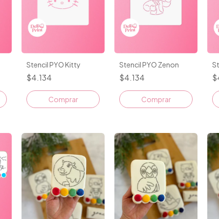
Stencil PYO Kitty
Stencil PYO Zenon
S
$4.134
$4.134
$
Comprar
Comprar