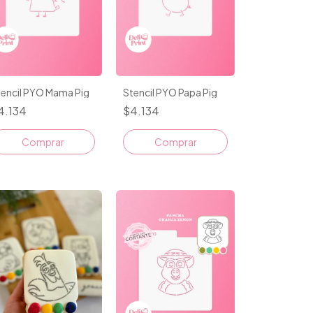
tencil PYO Mama Pig
Stencil PYO Papa Pig
4.134
$4.134
Comprar
Comprar