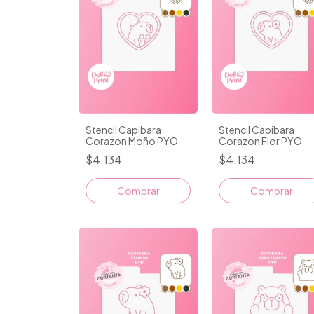
Stencil Capibara
Stencil Capibara
Corazon Moño PYO
Corazon Flor PYO
$4.134
$4.134
Comprar
Comprar