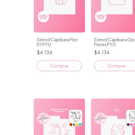
Stencil Capibara Flor
Stencil Capibara Ojo
D1 PYO
Flores PYO
$4.134
$4.134
Comprar
Comprar