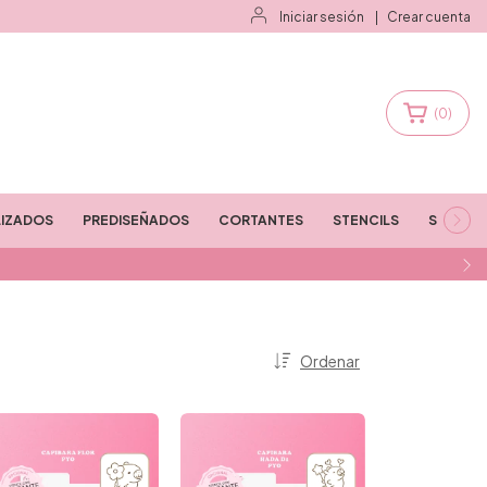
Iniciar sesión
|
Crear cuenta
(
0
)
IZADOS
PREDISEÑADOS
CORTANTES
STENCILS
STAMPS
Ordenar