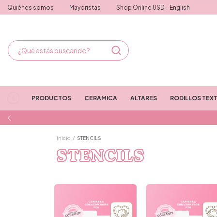
Quiénes somos
Mayoristas
Shop Online USD - English
PRODUCTOS
CERAMICA
ALTARES
RODILLOS TEX
Inicio
/
STENCILS
STENCILS