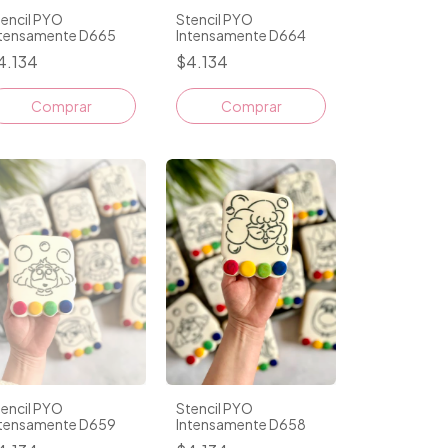
encil PYO
Stencil PYO
ntensamente D665
Intensamente D664
4.134
$4.134
Comprar
Comprar
encil PYO
Stencil PYO
ntensamente D659
Intensamente D658