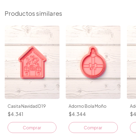
Productos similares
Casita Navidad D19
Adorno Bola Moño
Ad
$4.341
$4.344
$4
Comprar
Comprar