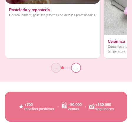
Pastelería y repostería
Decorá fondant, galletitas y tortas con detalles profesionales
Cerámica
Cortantes y sello
temperatura
←
→
🛍️
+700
+50.000
+160.000
★
📸
reseñas positivas
ventas
seguidores