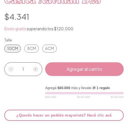
Casita Navidad D23
$4.341
Envío gratis
superando los
$120.000
Talle
10CM
8CM
6CM
Agregá
$60.000
más y llevate 🎁
1 regalo
$60.000
$120.000
$150.000
¿Querés hacer un pedido mayorista? Hacé clic acá