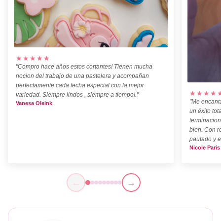
★★★★★
"Compro hace años estos cortantes! Tienen mucha
nocion del trabajo de una pastelera y acompañan
perfectamente cada fecha especial con la mejor
★★★★
variedad. Siempre lindos , siempre a tiempo!."
"Me encanta
Vanesa Oleink
un éxito tot
terminacion
bien. Con r
pautado y e
Nicole Paris
←
→