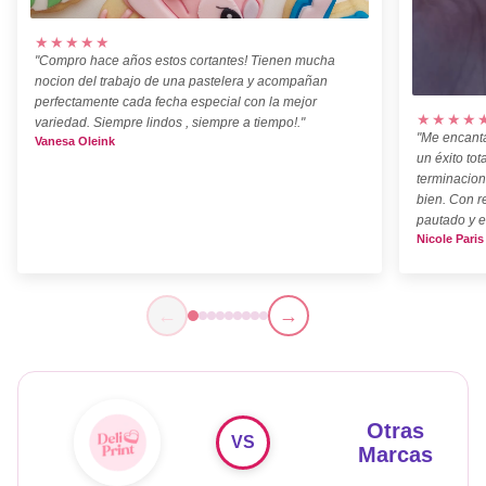
★★★★★
"Compro hace años estos cortantes! Tienen mucha
nocion del trabajo de una pastelera y acompañan
perfectamente cada fecha especial con la mejor
★★★★
variedad. Siempre lindos , siempre a tiempo!."
"Me encanta
Vanesa Oleink
un éxito tot
terminacion
bien. Con r
pautado y e
Nicole Paris
←
→
Otras
VS
Marcas