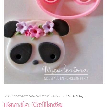
Inicio
/
CORTANTES PARA GALLETITAS
/
Animales
/
Panda Collage
Panda Collage