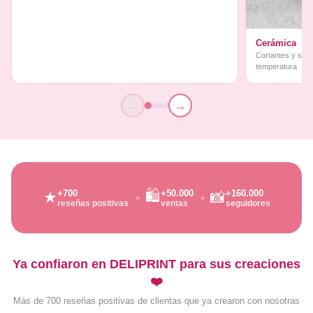
Cerámica
Cortantes y sello
temperatura
←
→
🛍️
+700
+50.000
+160.000
★
📸
reseñas positivas
ventas
seguidores
Ya confiaron en DELIPRINT para sus creaciones
❤️
Más de 700 reseñas positivas de clientas que ya crearon con nosotras