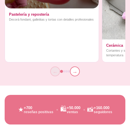
Pastelería y repostería
Decorá fondant, galletitas y tortas con detalles profesionales
Cerámica
Cortantes y sello
temperatura
←
→
🛍️
+700
+50.000
+160.000
★
📸
reseñas positivas
ventas
seguidores