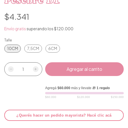
Pesebre D1
$4.341
Envío gratis
superando los
$120.000
Talle
10CM
7,5CM
6CM
Agregá
$60.000
más y llevate 🎁
1 regalo
$60.000
$120.000
$150.000
¿Querés hacer un pedido mayorista? Hacé clic acá