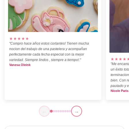
★★★★★
"Compro hace años estos cortantes! Tienen mucha
nocion del trabajo de una pastelera y acompañan
perfectamente cada fecha especial con la mejor
★★★★
variedad. Siempre lindos , siempre a tiempo!."
"Me encanta
Vanesa Oleink
un éxito tot
terminacion
bien. Con r
pautado y e
Nicole Paris
←
→