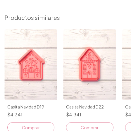
Productos similares
Casita Navidad D19
Casita Navidad D22
Ca
$4.341
$4.341
$4
Comprar
Comprar