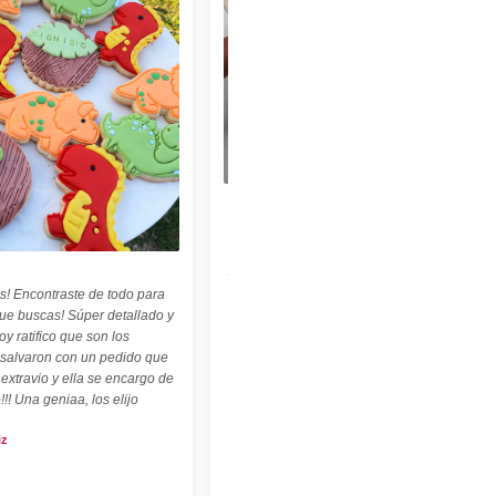
★★★★★
"Felices con nuestro sello personalizado !
Perfecto para cerámica ! ♡ ☆ Las
palabritas y abecedario también son
geniales ! ☆"
s! Encontraste de todo para
Carolina Kuttel
que buscas! Súper detallado y
oy ratifico que son los
 salvaron con un pedido que
 extravio y ella se encargo de
!!! Una geniaa, los elijo
iz