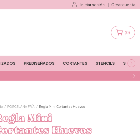
Iniciar sesión
|
Crear cuenta
(
0
)
IZADOS
PREDISEÑADOS
CORTANTES
STENCILS
STAMPS
io
/
PORCELANA FRÍA
/
Regla Mini Cortantes Huevos
egla Mini
Cortantes Huevos