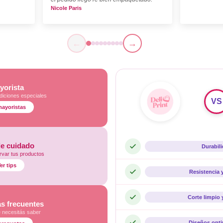
Nicole Paris
←
→
yorista
diciones especiales
VS
mayoristas
de cuidado
Durabil
var tus productos
er tips
Resistencia 
Corte limpio 
s frecuentes
e necesitás saber
Diseños opt