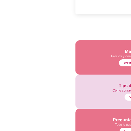
Ma
Precios y con
Ver 
Tips 
Cómo conser
V
Pregunta
Todo lo qu