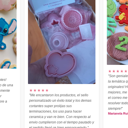
★★★★★
"Son geniale
tes!
la temática 
o de una
originales! H
★★★★★
amente
mejores, me
"Me encantaron los productos, el sello
r
el correo me
personalizado un éxito total y los demas
pre a
resolver todo
cortantes super prolijas sus
siempre!"
terminaciones, los uso para hacer
Marianela Ru
ceramica y van re bien. Con respecto al
envio cumplieron con el tiempo pautado y
el pedido llegó re bien empaquetado."