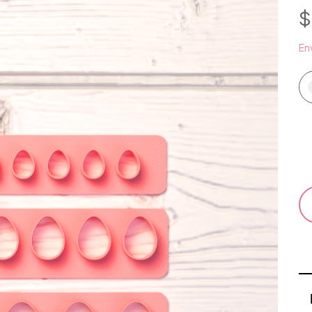
$
Env