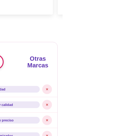
Otras
Marcas
idad
y calidad
y preciso
imizados