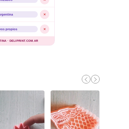
argentina
vos propios
NA · DELIPRINT.COM.AR