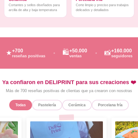
Cortantes y sellos diseñados para
Corte limpio y preciso para trabajos
arcilla de alta y baja temperatura
delicados y detallados
+700
+50.000
+160.000
🛍️
★
📸
reseñas positivas
ventas
seguidores
Ya confiaron en DELIPRINT para sus creaciones ❤️
Más de 700 reseñas positivas de clientas que ya crearon con nosotras
Todas
Pastelería
Cerámica
Porcelana fría