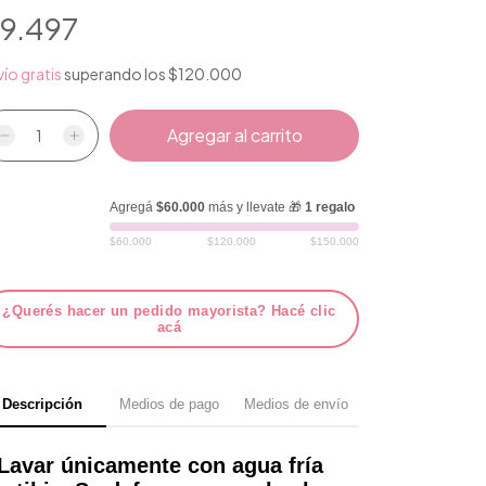
9.497
ío gratis
superando los
$120.000
Agregá
$60.000
más y llevate 🎁
1 regalo
$60.000
$120.000
$150.000
¿Querés hacer un pedido mayorista? Hacé clic
acá
Descripción
Medios de pago
Medios de envío
Lavar únicamente con agua fría