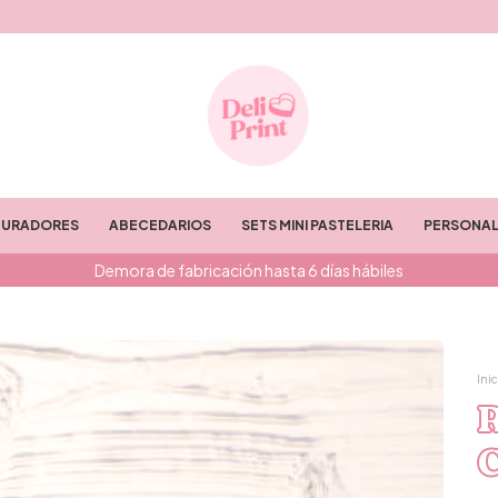
TURADORES
ABECEDARIOS
SETS MINI PASTELERIA
PERSONAL
Demora de fabricación hasta 6 días hábiles
Inic
R