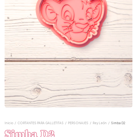
Inicio
/
CORTANTES PARA GALLETITAS
/
PERSONAJES
/
Rey León
/
Simba D2
Simba D2