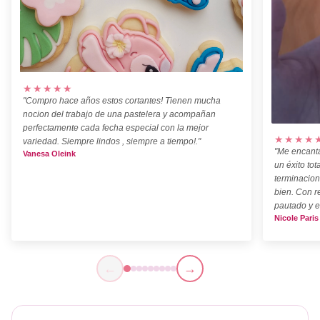
★★★★★
"Compro hace años estos cortantes! Tienen mucha
nocion del trabajo de una pastelera y acompañan
perfectamente cada fecha especial con la mejor
★★★★
variedad. Siempre lindos , siempre a tiempo!."
"Me encanta
Vanesa Oleink
un éxito tot
terminacion
bien. Con r
pautado y e
Nicole Paris
←
→