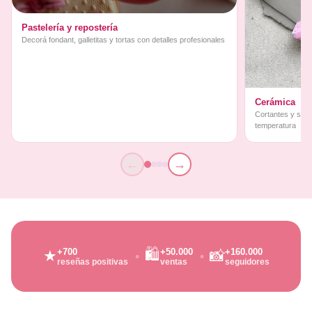
Pastelería y repostería
Decorá fondant, galletitas y tortas con detalles profesionales
Cerámica
Cortantes y sello
temperatura
←
→
🛍️
+700
+50.000
+160.000
★
📸
reseñas positivas
ventas
seguidores