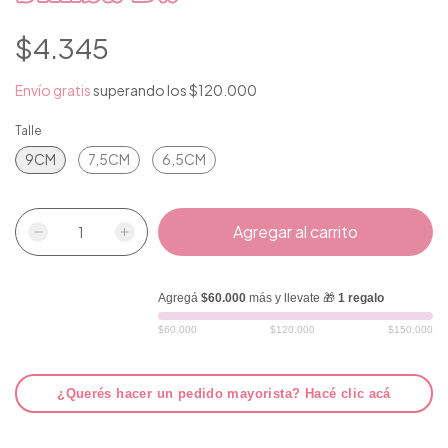
$4.345
Envío gratis
superando los
$120.000
Talle
9CM
7,5CM
6,5CM
Agregá
$60.000
más y llevate 🎁
1 regalo
$60.000
$120.000
$150.000
¿Querés hacer un pedido mayorista? Hacé clic acá